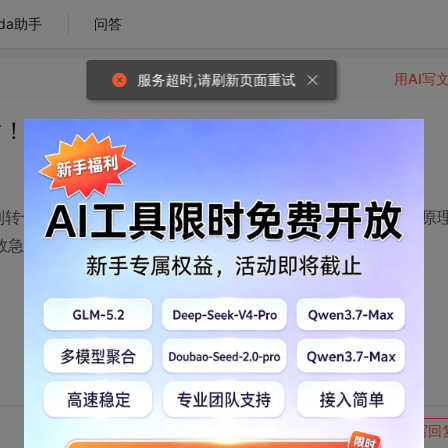
da助手
问答
用AI写
服务超时,请刷新页面重试
谢！
进制转十进制，包含两位小数，实在是搞不定了，要求程序段、原
救急了，非诚勿扰！
转发到动态
举报
写回