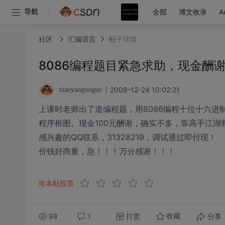
全部
博文收录
A
导航
社区
汇编语言
帖子详情
8086编程题目紧急求助，现金酬
2008-12-24 10:02:21
xiaoyaoguoguo
上课时老师出了道编程题，用8086编程十位十六
程序框图。现金100元酬谢，确实不多，靠高手江湖
感兴趣的QQ联系，31328219，调试通过即付现！
价钱好商量，急！！！万分感谢！！！
给本帖投票
98
1
打赏
分享
收藏