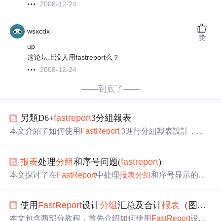
2008-12-24
wsxcdx
赞
up
这论坛上没人用fastreport么？
2008-12-24
——到底了——
另類D6+
fast
report
3分組報表
本文介紹了如何使用
Fast
Report
3進行分組報表設計，特
別是在處理複雜的分組頁次問題方面。通過特定的代碼片
段和報告設計技巧，實現了每個分組的頁碼獨立顯示及整
报表
处理
分组
和序号问题(
fast
report
)
體頁碼的同時呈現。
本文探讨了在
Fast
Report
中处理
报表
分组
和序号显示的问
题。具体问题包括如何根据
分组
标题（如房屋建筑物、专
用设备、一般设备）自动添加序号前缀（如一、、
使用
Fast
Report
设计
分组
汇总及合计
报表
（图文）
二、），以及如何确保每个固定资产类型的序号从1开始。
解决方案涉及在MasterData中添加Edit Text Tool，并在
报表
本文包含两部分教程，首先介绍如何使用
Fast
Report
设计