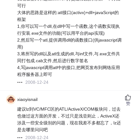
可行
大体的思路是这样的:atl接口(activx)+dll+javaScript的
框架
1,你可以写一个dll,在dll中写一个函数,这个函数实现执
行安装.exe文件的功能(可以用平台的api实现)
2,然后写一个atl,提供调用dll的函数接口(供javascript调
用)
3,将所写的dll以及atl生成的dll,与inf文件,与.exe文件共
同打包成.cab文件,然后进行数字签名
4,写javascript调用atl中的接口,把网页发布到网络应用
程序服务器上即可
2008-12-24
xiaoyisnail
赞
建议lz到VC/MFC区的ATL/ActiveX/COM板块问，过去
也做过这方面的开发，不过只是浅尝则止，ActiveX还
涉及一些安全级别的问题，现在我差不多都忘了，lz还
是去哪里问问吧
2008-12-24