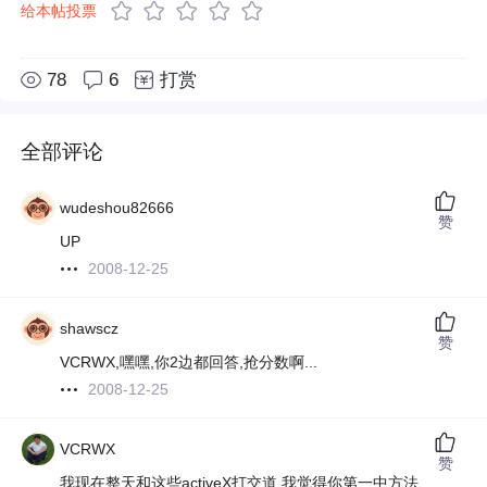
给本帖投票
78
6
打赏
全部评论
wudeshou82666
赞
UP
2008-12-25
shawscz
赞
VCRWX,嘿嘿,你2边都回答,抢分数啊...
2008-12-25
VCRWX
赞
我现在整天和这些activeX打交道,我觉得你第一中方法