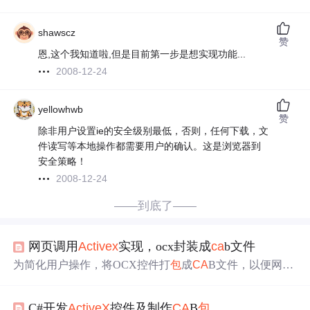
shawscz
赞
恩,这个我知道啦,但是目前第一步是想实现功能...
2008-12-24
yellowhwb
赞
除非用户设置ie的安全级别最低，否则，任何下载，文
件读写等本地操作都需要用户的确认。这是浏览器到
安全策略！
2008-12-24
——到底了——
网页调用
Activex
实现，ocx封装成
ca
b文件
为简化用户操作，将OCX控件打
包
成
CA
B文件，以便网页
以
ActiveX
形式自动下载注册。通过创建INF文件列出依赖
项，并制作
CA
B
包
，确保所有相关文件被
包
含。此过程
包
C#开发
ActiveX
控件及制作
CA
B
包
括制作INF文件和
CA
B文件两步骤。