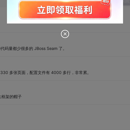
发表回
和代码量都少很多的 JBoss Seam 了。
，330 多张页面，配置文件有 4000 多行，非常累。
a 三大框架的帽子