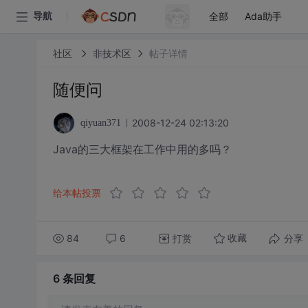
全部
Ada助手
导航
社区
非技术区
帖子详情
随便问
2008-12-24 02:13:20
qiyuan371
Java的三大框架在工作中用的多吗？
给本帖投票
84
6
打赏
分享
收藏
6 条
回复