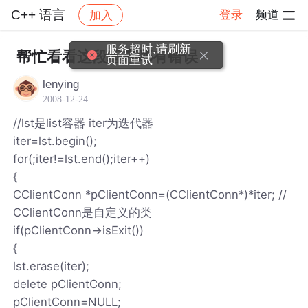
C++ 语言
登录
频道
加入
帖子详情
社区
C++ 语言
服务超时,请刷新
帮忙看看这段程序哪有错误
页面重试
lenying
2008-12-24
//lst是list容器 iter为迭代器
iter=lst.begin();
for(;iter!=lst.end();iter++)
{
CClientConn *pClientConn=(CClientConn*)*iter; //
CClientConn是自定义的类
if(pClientConn->isExit())
{
lst.erase(iter);
delete pClientConn;
pClientConn=NULL;