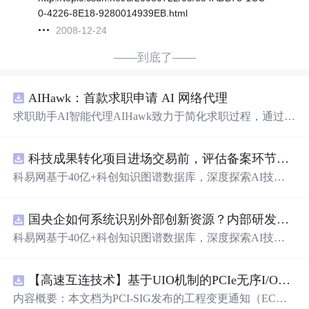
0-4226-8E18-9280014939EB.html
2008-12-24
——到底了——
AIHawk：首款求职申请 AI 网络代理
求职助手AI智能代理AIHawk致力于简化求职过程，通过自
动化职位申请流程。借助人工智能，它能够帮助用户以定
制化的方式申请多个职位。
科技成果转化项目进场交易前，评估备案环节需要准备哪些材料？.docx
科易网基于40亿+科创知识图谱数据库，深度探索AI技术
在技术转移、成果转化、技术经纪、知识产权、产业创
新、科技招商等垂直领域的多样化应用场景，研究科技创
国央企如何系统识别外部创新资源？内部研发体系完善，但对外部高校、中小科技企业技术能力缺乏动态认知。.docx
新领域的AI+数智化解决方案，推动科技创新与产业创新
智能化发展。
科易网基于40亿+科创知识图谱数据库，深度探索AI技术
在技术转移、成果转化、技术经纪、知识产权、产业创
新、科技招商等垂直领域的多样化应用场景，研究科技创
【高速互连技术】基于UIO机制的PCIe无序I/O扩展：多路径架构下内存请求的高性能传输与排序控制方案设计
新领域的AI+数智化解决方案，推动科技创新与产业创新
智能化发展。
内容概要：本文档为PCI-SIG发布的工程变更通知（EC