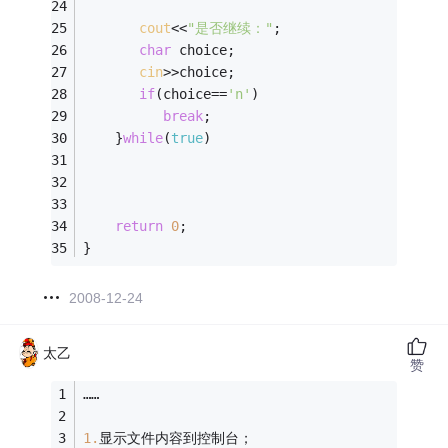
cout
<<
"是否继续："
;
char
 choice;   
cin
>>choice;
if
(choice==
'n'
)
break
;
    }
while
(
true
)
return
0
;
}
2008-12-24
太乙
赞
……
1.
显示文件内容到控制台； 