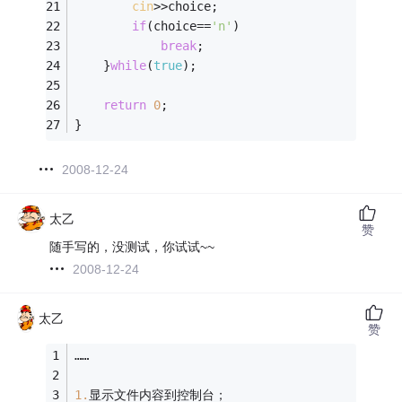
cin
>>choice;
if
(choice==
'n'
)
break
;
    }
while
(
true
);
return
0
;
}
2008-12-24
太乙
赞
随手写的，没测试，你试试~~
2008-12-24
太乙
赞
……
1.
显示文件内容到控制台； 