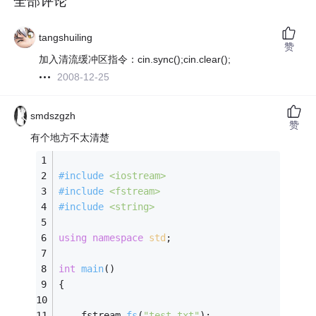
全部评论
tangshuiling
赞
加入清流缓冲区指令：cin.sync();cin.clear();
2008-12-25
smdszgzh
赞
有个地方不太清楚
#
include
<iostream>
#
include
<fstream>
#
include
<string>
using
namespace
std
;
int
main
()
{
fstream 
fs
(
"test.txt"
)
;