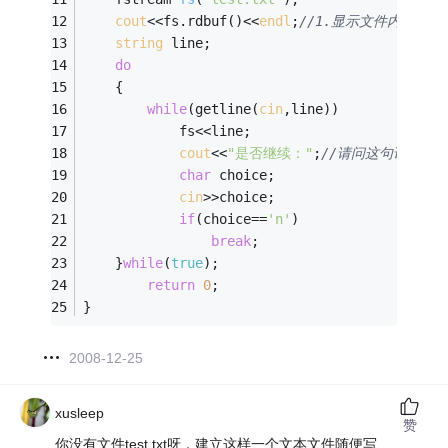
cout
<<fs.rdbuf()<<
endl
;
//1.显示文件内容到控
string
 line;
do
	{
while
(getline(
cin
,line))
			fs<<line;
cout
<<
"是否继续："
;
//请问这句话什么时
char
 choice;   
cin
>>choice;
if
(choice==
'n'
)
break
;
	}
while
(
true
);
return
0
;
}
2008-12-25
xusleep
赞
你没有文件test.txt呀，建立这样一个文本文件随便写