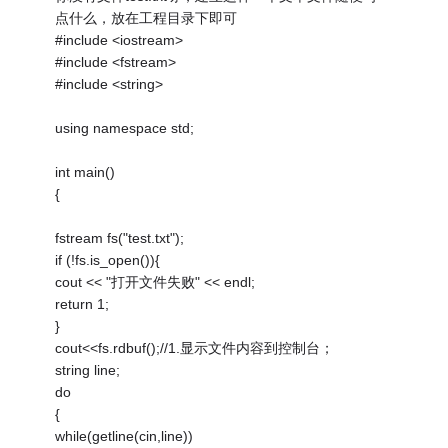
点什么，放在工程目录下即可
#include <iostream>
#include <fstream>
#include <string>
using namespace std;
int main()
{
fstream fs("test.txt");
if (!fs.is_open()){
cout << "打开文件失败" << endl;
return 1;
}
cout<<fs.rdbuf();//1.显示文件内容到控制台；
string line;
do
{
while(getline(cin,line))