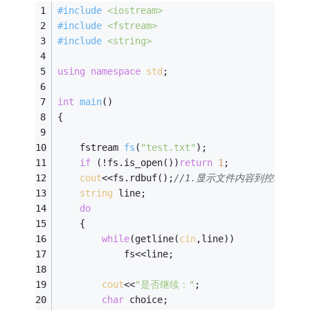
#
include
<iostream>
#
include
<fstream>
#
include
<string>
using
namespace
std
;
int
main
()
{
fstream 
fs
(
"test.txt"
)
;
if
 (!fs.is_open())
return
1
;
cout
<<fs.rdbuf();
//1.显示文件内容到控制台；
string
 line;
do
    {
while
(getline(
cin
,line))
			fs<<line;
cout
<<
"是否继续："
;
char
 choice;   