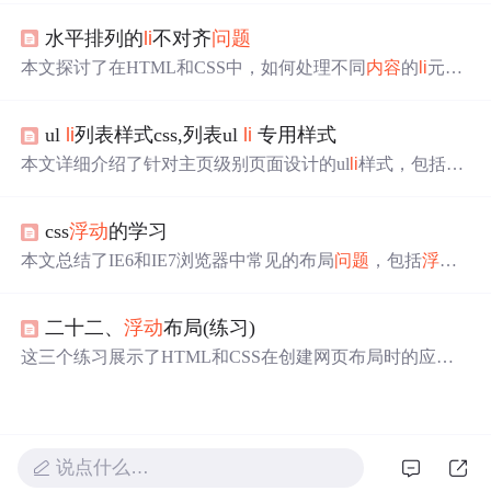
清除
浮动
或者使用clearfix类。
水平排列的
li
不对齐
问题
本文探讨了在HTML和CSS中，如何处理不同
内容
的
li
元素
垂直对齐的
问题
。通过调整vertical-a
li
gn属性、使用
浮动
或
增加
内容
等方法，实现了元素间的对齐，解决了由基线对
ul
li
列表样式css,列表ul
li
专用样式
齐导致的不一致
问题
。
本文详细介绍了针对主页级别页面设计的ul
li
样式，包括解
决IE浏览器下的bug、
li
元素的
浮动
及布局
问题
、背景样式
设置、边框添加等
内容
，旨在提供一套完备的样式支持。
css
浮动
的学习
本文总结了IE6和IE7浏览器中常见的布局
问题
，包括
浮动
元素的双倍margin bug、块状元素
浮动
错位、
li
内容
浮动
产
生的间隙等
问题
，并提供了多种解决方案，如使用display:i
二十二、
浮动
布局(练习)
n
li
ne、vertical-a
li
gn属性等。
这三个练习展示了HTML和CSS在创建网页布局时的应
用，包括
浮动
元素的使用来实现多列布局。练习1和2通过
浮动
li
元素和div实现了等宽多列展示，而练习3则演示了顶
部、主体和底部的常见网页布局方式，利用
浮动
和清除
浮
动
解决了
内容
环绕
问题
。
说点什么…