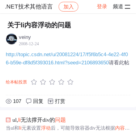
.NET技术其他语言
登录
频道
加入
帖子详情
社区
.NET技术其他语言
关于li内容浮动的问题
veiny
2008-12-24
http://topic.csdn.net/u/20081224/17/f5f6b5c4-4e22-4f0
请看此帖
6-b59e-df8d5f393016.html?seed=2106893650
给本帖投票
107
回复
打赏
ul,
li
无法撑开div的
问题
当ul和
li
元素设置
浮动
后，可能导致容器div无法根据
内容
自
动调整高度，出现高度为0的情况。解决这种
问题
通常需要