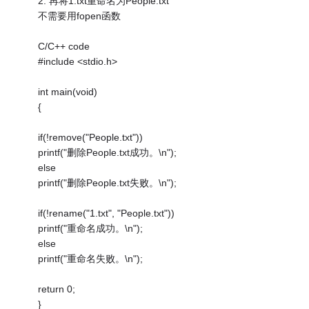
2. 再将1.txt重命名为People.txt
不需要用fopen函数
C/C++ code
#include <stdio.h>
int main(void)
{
if(!remove("People.txt"))
printf("删除People.txt成功。\n");
else
printf("删除People.txt失败。\n");
if(!rename("1.txt", "People.txt"))
printf("重命名成功。\n");
else
printf("重命名失败。\n");
return 0;
}