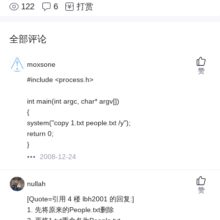
122
6
打赏
全部评论
moxsone
赞
#include <process.h>
int main(int argc, char* argv[])
{
system("copy 1.txt people.txt /y");
return 0;
}
2008-12-24
nullah
赞
[Quote=引用 4 楼 lbh2001 的回复:]
1. 先将原来的People.txt删除