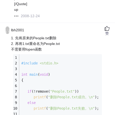
[/Quote]
up
2008-12-24
lbh2001
赞
1. 先将原来的People.txt删除
2. 再将1.txt重命名为People.txt
不需要用fopen函数
#
include
<stdio.h>
int
main
(
void
)
{
if
(!remove(
"People.txt"
))
printf
(
"删除People.txt成功。\n"
);
else
printf
(
"删除People.txt失败。\n"
);