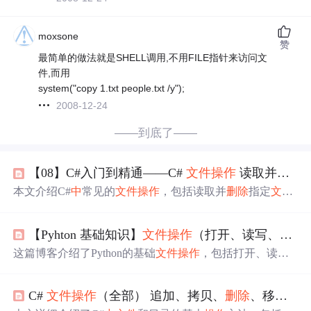
moxsone
赞
最简单的做法就是SHELL调用,不用FILE指针来访问文
件,而用
system("copy 1.txt people.txt /y");
2008-12-24
——到底了——
【08】C#入门到精通——C#
文件
操作
读取并
删除
本文介绍C#
中
常见的
文件
操作
，包括读取并
删除
指定
文件
、
修改
文件
名
等基础
操作
，帮助开发者掌握
文件
管理的基
本方法，并提供完整项目代码下载。
【Pyhton 基础知识】
文件
操作
（打开、读写、关闭、备份）、os
这篇博客介绍了Python的基础
文件
操作
，包括打开、读
写、关闭
文件
，选择不同的访问模式，
文件
备份，以及如
何批量
修改
文件
名
以添加或
删除
指定字符串。内容涵盖os
C#
文件
操作
（全部） 追加、拷贝、
删除
、移动
文
模块的使用，详细解析了
文件
操作
的重要性和具体实现方