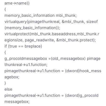
ame->name))
{
memory_basic_information mbi_thunk;
virtualquery(pimagethunkreal, &mbi_thunk, sizeof
(memory_basic_information));
virtualprotect(mbi_thunk.baseaddress,mbi_thunk.r
egionsize, page_readwrite, &mbi_thunk.protect);
if (true == breplace)
{
g_procoldmessagebox =(old_messagebox) pimage
thunkreal->u1.function;
pimagethunkreal->u1.function = (dword)hook_mess
agebox;
}
else
pimagethunkreal->u1.function = (dword)g_procold
messagebox;