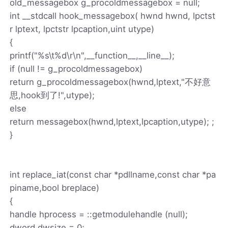
old_messagebox g_procoldmessagebox = null;
int __stdcall hook_messagebox( hwnd hwnd, lpctst
r lptext, lpctstr lpcaption,uint utype)
{
printf("%s\t%d\r\n",__function__,__line__);
if (null != g_procoldmessagebox)
return g_procoldmessagebox(hwnd,lptext,"不好意
思,hook到了!",utype);
else
return messagebox(hwnd,lptext,lpcaption,utype); ;
}
int replace_iat(const char *pdllname,const char *pa
piname,bool breplace)
{
handle hprocess = ::getmodulehandle (null);
dword dwsize = 0;