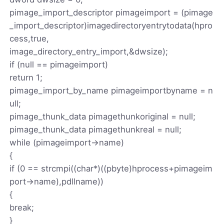
pimage_import_descriptor pimageimport = (pimage
_import_descriptor)imagedirectoryentrytodata(hpro
cess,true,
image_directory_entry_import,&dwsize);
if (null == pimageimport)
return 1;
pimage_import_by_name pimageimportbyname = n
ull;
pimage_thunk_data pimagethunkoriginal = null;
pimage_thunk_data pimagethunkreal = null;
while (pimageimport->name)
{
if (0 == strcmpi((char*)((pbyte)hprocess+pimageim
port->name),pdllname))
{
break;
}