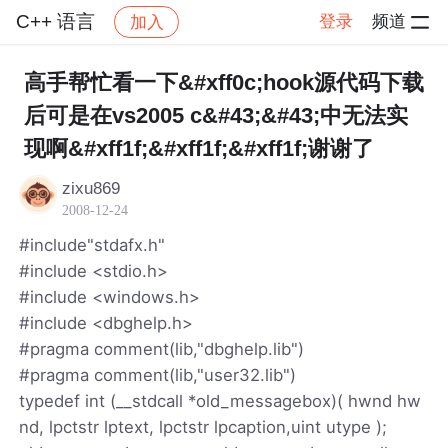
C++ 语言
登录
频道
加入
帖子详情
社区
C++ 语言
高手帮忙看一下&#xff0c;hook源代码下载
后可是在vs2005 c&#43;&#43;中无法实
现啊&#xff1f;&#xff1f;&#xff1f;谢谢了
zixu869
2008-12-24
#include"stdafx.h"
#include <stdio.h>
#include <windows.h>
#include <dbghelp.h>
#pragma comment(lib,"dbghelp.lib")
#pragma comment(lib,"user32.lib")
typedef int (__stdcall *old_messagebox)( hwnd hw
nd, lpctstr lptext, lpctstr lpcaption,uint utype );