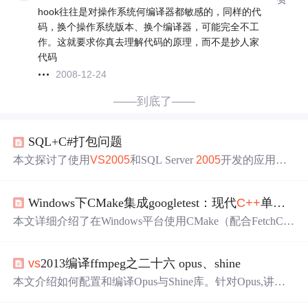
hook往往是对操作系统何编译器都敏感的，同样的代
码，换个操作系统版本、换个编译器，可能完全不工
作。这就要求你真去理解代码的原理，而不是抄人家
代码
2008-12-24
——到底了——
SQL+C#打包问题
本文探讨了使用
VS
2005
和SQL Server
2005
开发的应用程
序如何进行部署及数据库文件打包的方法。文
中
讨论了.N
ET Framework
源代码
资源、
VS
2010
中
C++
Intellisense问
Windows下CMake集成googletest：现代
C++
单元测试框架配置指南
题、
中
控考勤机二次开发接口以及短信发送解决方案等技
术话题。
本文详细介绍了在Windows平台使用CMake（配合FetchCon
tent模块）集成Google Test（gtest）的完整流程，涵盖环境
准备、项目结构搭建、CMakeLists.txt配置、测试编写与运
vs
2013编译ffmpeg之二十六 opus、shine
行，并支持Visual Studio和Qt Creator双IDE集成。内容强调
版本可控、开箱即用、跨平台一致等现代
C++
测试实践，
本文介绍如何配置和编译Opus与Shine库。针对Opus,讲解
同时提供CTest管理、常见链接错误（LNK
2005
/LNK116
了使用ffmpegconfigure选项及解决符号冲突的方法。对于S
9）及头文件缺失等问题的解决方案。