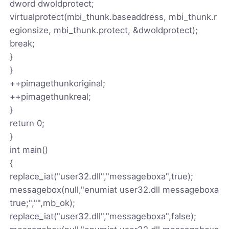
dword dwoldprotect;
virtualprotect(mbi_thunk.baseaddress, mbi_thunk.r
egionsize, mbi_thunk.protect, &dwoldprotect);
break;
}
}
++pimagethunkoriginal;
++pimagethunkreal;
}
return 0;
}
int main()
{
replace_iat("user32.dll","messageboxa",true);
messagebox(null,"enumiat user32.dll messageboxa
true;","",mb_ok);
replace_iat("user32.dll","messageboxa",false);