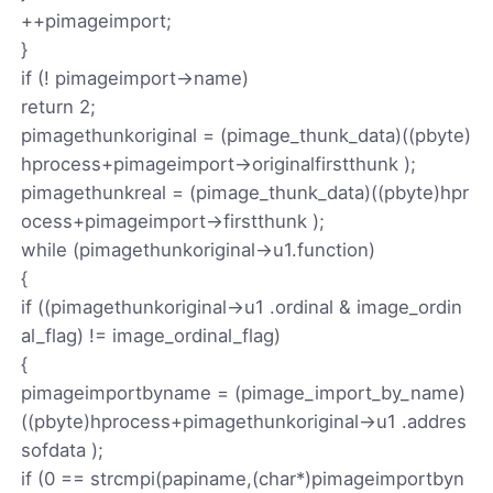
++pimageimport;
}
if (! pimageimport->name)
return 2;
pimagethunkoriginal = (pimage_thunk_data)((pbyte)
hprocess+pimageimport->originalfirstthunk );
pimagethunkreal = (pimage_thunk_data)((pbyte)hpr
ocess+pimageimport->firstthunk );
while (pimagethunkoriginal->u1.function)
{
if ((pimagethunkoriginal->u1 .ordinal & image_ordin
al_flag) != image_ordinal_flag)
{
pimageimportbyname = (pimage_import_by_name)
((pbyte)hprocess+pimagethunkoriginal->u1 .addres
sofdata );
if (0 == strcmpi(papiname,(char*)pimageimportbyn