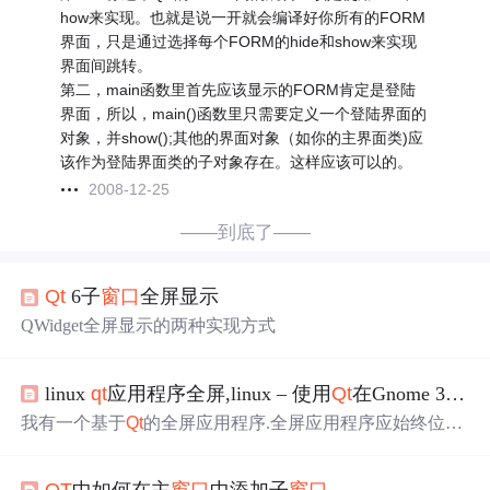
how来实现。也就是说一开就会编译好你所有的FORM
界面，只是通过选择每个FORM的hide和show来实现
界面间跳转。
第二，main函数里首先应该显示的FORM肯定是登陆
界面，所以，main()函数里只需要定义一个登陆界面的
对象，并show();其他的界面对象（如你的主界面类)应
该作为登陆界面类的子对象存在。这样应该可以的。
2008-12-25
——到底了——
Qt
6子
窗口
全屏显示
QWidget全屏显示的两种实现方式
linux
qt
应用程序全屏,linux – 使用
Qt
在Gnome 3,Xfce和Unity下,带有子
我有一个基于
Qt
的全屏应用程序.全屏应用程序应始终位于
顶部,否则
窗口
的一部分将受阻.我希望无框全屏
窗口
有子
窗
口
(特殊对话框,…).这些子
窗口
应显示在全屏
窗口
的顶部.在
QT
中如何在主
窗口
中添加子
窗口