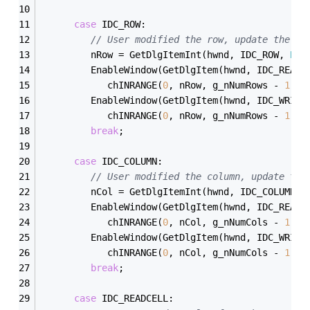
case
 IDC_ROW:
// User modified the row, update the UI
         nRow = GetDlgItemInt(hwnd, IDC_ROW, 
NUL
         EnableWindow(GetDlgItem(hwnd, IDC_READC
            chINRANGE(
0
, nRow, g_nNumRows - 
1
));
         EnableWindow(GetDlgItem(hwnd, IDC_WRITE
            chINRANGE(
0
, nRow, g_nNumRows - 
1
));
break
;
case
 IDC_COLUMN:
// User modified the column, update the
         nCol = GetDlgItemInt(hwnd, IDC_COLUMN, 
         EnableWindow(GetDlgItem(hwnd, IDC_READC
            chINRANGE(
0
, nCol, g_nNumCols - 
1
));
         EnableWindow(GetDlgItem(hwnd, IDC_WRITE
            chINRANGE(
0
, nCol, g_nNumCols - 
1
));
break
;
case
 IDC_READCELL: