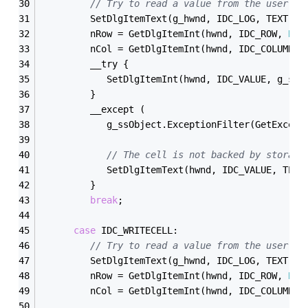
// Try to read a value from the user's 
         SetDlgItemText(g_hwnd, IDC_LOG, TEXT(
"N
         nRow = GetDlgItemInt(hwnd, IDC_ROW, 
NUL
         nCol = GetDlgItemInt(hwnd, IDC_COLUMN, 
         __try {
            SetDlgItemInt(hwnd, IDC_VALUE, g_ss[
         }
         __except (
            g_ssObject.ExceptionFilter(GetExcept
// The cell is not backed by storage
            SetDlgItemText(hwnd, IDC_VALUE, TEXT
         }
break
;
case
 IDC_WRITECELL:
// Try to read a value from the user's 
         SetDlgItemText(g_hwnd, IDC_LOG, TEXT(
"N
         nRow = GetDlgItemInt(hwnd, IDC_ROW, 
NUL
         nCol = GetDlgItemInt(hwnd, IDC_COLUMN, 