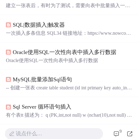
建立一张表后，有时为了测试，需要向表中批量插入一些
数据。如果纯手工插入，相信没有人会干。一下SQL语句
可以完成批量数据插入的功能。 建表脚本如下： CREATE
SQL|数据插入|触发器
TABLE HELLO ( ID VARCHAR2(64), NAME VARCHAR2
(64), AGE ...
一次插入多条信息 SQL34 链接地址：https://www.nowcode
r.com/practice/51c12cea6a97468da149c04b7ecf362e?tpId=82&
&tqId=29802&rp=1&ru=/ta/sql&qru=/ta/sql/question-ranking 题
Oracle使用SQL一次性向表中插入多行数据
目描述： 题目已经先执行了如下语句: drop table if exists act
or; CREATE TABLE actor ( actor_id s
Oracle使用SQL一次性向表中插入多行数据
MySQL批量添加Sql语句
-- 创建一张表 create table student (id int primary key auto_incre
ment,sname varchar (20),age int);
Sql Server 循环语句插入
有个表tt 描述为： q (PK,int,not null) w (nchar(10),not null) e
(int,not null) r (int,not null) t (int,not null) y (int,not null) u (int,n
ot null) i (int,not null) o (int,not null) p (int,not null) 循环插入语
9
说点什么…
句