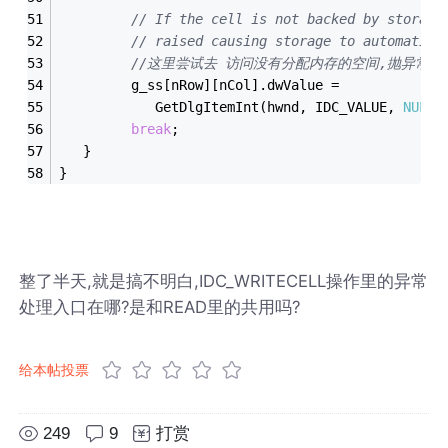
// If the cell is not backed by storage
// raised causing storage to automatica
//这里尝试去 访问没有分配内存的空间,抛异常.但是整
         g_ss[nRow][nCol].dwValue = 
            GetDlgItemInt(hwnd, IDC_VALUE, 
NULL
,
break
;
   }
}
整了半天,就是搞不明白,IDC_WRITECELL操作里的异常
处理入口在哪?是和READ里的共用吗?
给本帖投票
249
9
打赏