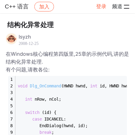
C++ 语言
登录
频道
加入
帖子详情
社区
C++ 语言
结构化异常处理
lsyzh
2008-12-25
在Windows核心编程第四版里,25章的示例代码,讲的是
结构化异常处理.
有个问题,请教各位:
void
Dlg_OnCommand
(HWND hwnd, 
int
 id, HWND hwndC
int
 nRow, nCol;
switch
 (id) {
case
 IDCANCEL:
         EndDialog(hwnd, id);
break
;