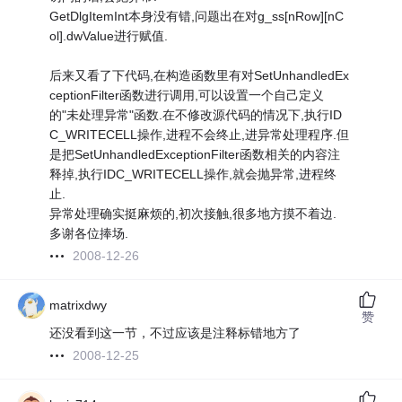
GetDlgItemInt本身没有错,问题出在对g_ss[nRow][nC
ol].dwValue进行赋值.
后来又看了下代码,在构造函数里有对SetUnhandledEx
ceptionFilter函数进行调用,可以设置一个自己定义
的"未处理异常"函数.在不修改源代码的情况下,执行ID
C_WRITECELL操作,进程不会终止,进异常处理程序.但
是把SetUnhandledExceptionFilter函数相关的内容注
释掉,执行IDC_WRITECELL操作,就会抛异常,进程终
止.
异常处理确实挺麻烦的,初次接触,很多地方摸不着边.
多谢各位捧场.
2008-12-26
matrixdwy
赞
还没看到这一节，不过应该是注释标错地方了
2008-12-25