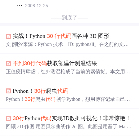
2008-12-25
——到底了——
实战！Python
30
行
代码
画各种 3D 图形
文 |潮汐来源：Python 技术「ID: pythonall」在之前的文章
有讲解过 Matplotlib 的用法，可能有的小伙伴们已经略有忘
记，如果有不熟悉的读者朋友们请回顾Matp...
不到
30
行
代码
获取额温计测温结果
正值疫情肆虐，红外测温枪成了当前的紧俏货。本文用
不
到
30
行
python
代码
获取红外测温传感器的室温值何目标温
度值。 准备工作 支持Micropython运
行
的开发板，可以是p
Python！
30
行
爬虫
代码
yboard 也可以是rtthread开发板上运
行
的micropython开发环
境，如潘多拉开发板、W601开发板等等 MLX9061X红外
Python！
30
行
爬虫
代码
初学Python，想用博客记录自己的
温度传感器，IIC接口 vscode 开发环境或其他 MicroPython
学习过程。 刚对爬虫有了初步了解，一直崇拜CSDN上的
代码
...
大佬，希望自己写的东西也能对别人有所帮助！ 话不多
30
行
Python
代码
实现3D数据可视化！非常惊艳！
说，先介绍一下爬虫： 爬虫即是一段能够自动的批量的采
集（下载）我们所需要的网络资源！（该资源可以是图
回顾 2D 作图 用赛贝尔曲线作 2d 图。此图是用基于 Matplo
片、网站、视频、文件、音频等等） 粗略的说一下** 开发
tlib 的 Path 通过赛贝尔曲线实现的，有对赛贝尔曲线感兴
爬虫的步骤 **： 首先：确定你的爬取目标数据 接着，分