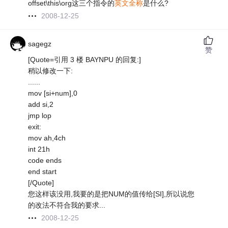
offset\this\org这三个指令的
英文全称
是什么?
2008-12-25
sagegz
赞
[Quote=引用 3 楼 BAYNPU 的回复:]
稍以修改一下:
......
mov [si+num],0
add si,2
jmp lop
exit:
mov ah,4ch
int 21h
code ends
end start
[/Quote]
您这样该没用,我要的是把NUM的值传给[SI],所以说您
的改法不符合我的要求...
2008-12-25