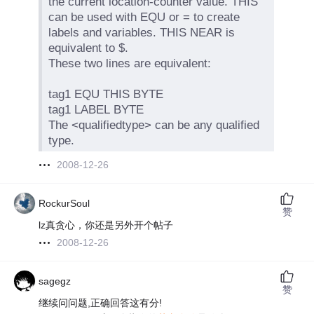
the current location-counter value. THIS
can be used with EQU or = to create
labels and variables. THIS NEAR is
equivalent to $.
These two lines are equivalent:
tag1 EQU THIS BYTE
tag1 LABEL BYTE
The <qualifiedtype> can be any qualified
type.
2008-12-26
RockurSoul
赞
lz真贪心，你还是另外开个帖子
2008-12-26
sagegz
赞
继续问问题,正确回答这有分!