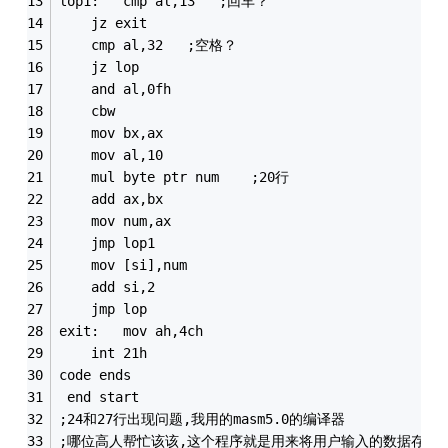
lop1:	cmp al,13	;回车？
	jz exit
	cmp al,32	;空格？
	jz lop
	and al,0fh
	cbw
	mov bx,ax
	mov al,10
	mul byte ptr num	;20行
	add ax,bx
	mov num,ax
	jmp lop1
	mov [si],num
	add si,2
	jmp lop
exit:	mov ah,4ch
	int 21h
code ends
 end start
;24和27行出现问题,我用的masm5.0的编译器
;哪位高人帮忙该该,这个程序就是用来将用户输入的数据存放