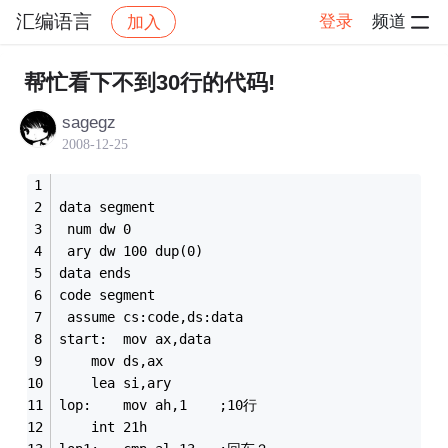
汇编语言
登录
频道
加入
帖子详情
社区
汇编语言
帮忙看下不到30行的代码!
sagegz
2008-12-25
data segment
 num dw 0
 ary dw 100 dup(0)
data ends
code segment
 assume cs:code,ds:data
start:	mov ax,data
	mov ds,ax
	lea si,ary
lop:	mov ah,1	;10行
	int 21h