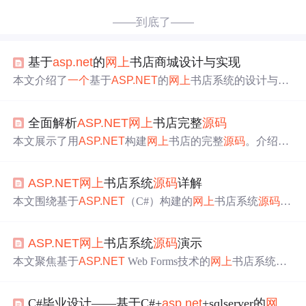
——到底了——
基于
asp.net
的
网上
书店商城设计与实现
本文介绍了
一个
基于
ASP.NET
的
网上
书店系统的设计与实
现，包括系统概述、需求分析、总体设计、数据库设计和
编码实现。系统采用
ASP.NET
技术，提供了用户注册登
全面解析
ASP.NET
网上
书店完整
源码
录、购物车、图书查询、订单管理等功能，同时具备后台
管理界面，便于书店管理者进行图书信息、订单、用户等
本文展示了用
ASP.NET
构建
网上
书店的完整
源码
。介绍了
方面的管理。系统使用SQL Server 2008作为数据库，实现
ASP.NET
框架及应用，阐述
网上
书店各功能模块实现，讲
了数据的高效存储和检索。
解NHibernate ORM工具使用，涵盖数据库交互操作与性能
ASP.NET
网上
书店系统
源码
详解
优化，还进行系统综合实践，包括架构设计、认证管理、
购物车及支付集成等，含单元测试与功能验证。
本文围绕基于
ASP.NET
（C#）构建的
网上
书店系统
源码
展
开。介绍了
ASP.NET
开发基础、领域驱动设计方法论应
用，阐述MVC架构模式和实体框架数据库操作。还涵盖电
ASP.NET
网上
书店系统
源码
演示
子商务功能实现，如用户认证、书籍管理等，以及系统稳
定性与可扩展性优化策略。
本文聚焦基于
ASP.NET
Web Forms技术的
网上
书店系统。
介绍了
ASP.NET
技术基础、系统核心模块设计、数据库设
计与访问、页面层控件使用等内容。还阐述了开发流程、
C#毕业设计——基于C#+
asp.net
+sqlserver的
网上
书
部署测试方法，以及对初学者的学习价值和应用安全维护