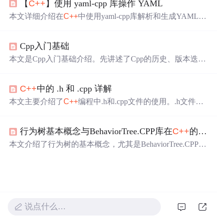
【
C++
】使用 yaml-cpp 库操作 YAML
程。
本文详细介绍在
C++
中使用yaml-cpp库解析和生成YAML格
式数据。先讲解YAML入门知识，包括基本语法、数据类
型等，接着介绍常用解析方法，然后说明yaml-cpp库的安
Cpp入门基础
装方式，最后给出生成和读取YAML的示例及编译命令。
本文是Cpp入门基础介绍。先讲述了Cpp的历史、版本迭
代，其主流版本有
C++
11、
C++
14和
C++
17。接着介绍了C
pp在服务器端、游戏、机器学习等多领域的应用。还给出
C++
中的 .h 和 .cpp 详解
了Cpp的hello world代码示例，并重点讲解了命名空间的定
义、价值和使用方式。
本文主要介绍了
C++
编程中.h和.cpp文件的使用。.h文件用
于存放数据、数据结构、接口和类的定义，.cpp文件用于
功能实现。还阐述了inline限定符的使用，以及非模板类型
行为树基本概念与BehaviorTree.CPP库在
C++
的代码实现
和模板类型在两个文件中的放置规则，帮助开发者更好地
管理代码。
本文介绍了行为树的基本概念，尤其是BehaviorTree.CPP库
在
C++
中的应用，包括节点类型、组合逻辑、自定义动作
和条件、黑板和ports的使用，以及如何通过XML动态创建
行为树。
说点什么…