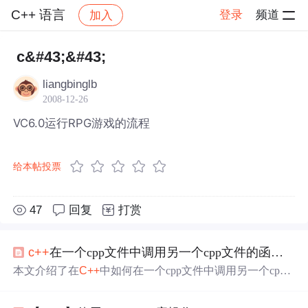
C++ 语言
登录
频道
加入
帖子详情
社区
C++ 语言
c&#43;&#43;
liangbinglb
2008-12-26
VC6.0运行RPG游戏的流程
给本帖投票
47
回复
打赏
c++
在一个cpp文件中调用另一个cpp文件的函数的两种方法
本文介绍了在
C++
中如何在一个cpp文件中调用另一个cpp
文件的函数，包括创建头文件进行声明和直接在调用前声
明函数两种方法，并通过实例演示了这两种方法的实现过