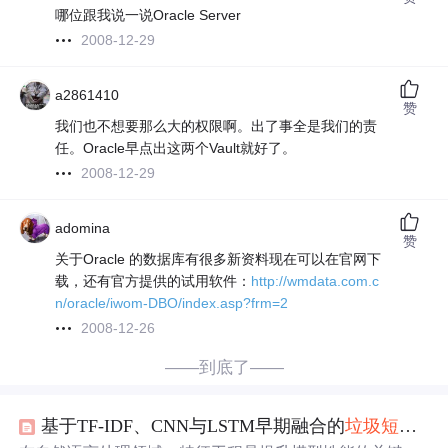
哪位跟我说一说Oracle Server
2008-12-29
a2861410
赞
我们也不想要那么大的权限啊。出了事全是我们的责
任。Oracle早点出这两个Vault就好了。
2008-12-29
adomina
赞
关于Oracle 的数据库有很多新资料现在可以在官网下
载，还有官方提供的试用软件：
http://wmdata.com.c
n/oracle/iwom-DBO/index.asp?frm=2
2008-12-26
——到底了——
基于TF-IDF、CNN与LSTM早期融合的
垃圾
短信
检