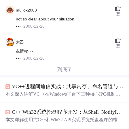
mujiok2003
赞
not so clear about your situation.
2008-12-26
太乙
赞
友情up~~
2008-12-26
——到底了——
VC++进程间通信实战：共享内存、命名管道与窗口消息详解
本文深入讲解VC++在Windows平台下三种核心IPC机制：
共享内存（适用于大数据量零拷贝传输，需配合
Mutex
/Eve
nt同步）、命名管道（支持异步IO与消息模式，适合可靠
C++ Win32系统托盘程序开发：从Shell_NotifyIcon到消息循环实战
双向流通信）、窗口消息（轻量级跨进程通知，受限于权
限与数据大小）。涵盖选型依据、代码实现要点、典型
问
本文详解使用纯C++和Win32 API实现系统托盘程序的核心
题
排查（如同步冲突、句柄泄漏、UIPI限制）及安全加固
技术，重点围绕Shell_NotifyIcon函数、NOTIFYICONDAT