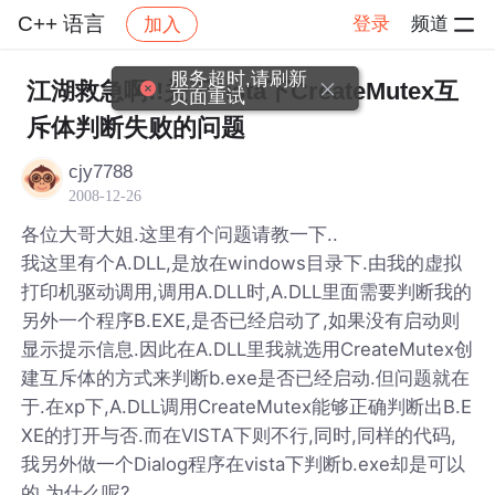
C++ 语言
登录
频道
加入
帖子详情
社区
C++ 语言
服务超时,请刷新
江湖救急啊!!关于vista下CreateMutex互
页面重试
斥体判断失败的问题
cjy7788
2008-12-26
各位大哥大姐.这里有个问题请教一下..
我这里有个A.DLL,是放在windows目录下.由我的虚拟
打印机驱动调用,调用A.DLL时,A.DLL里面需要判断我的
另外一个程序B.EXE,是否已经启动了,如果没有启动则
显示提示信息.因此在A.DLL里我就选用CreateMutex创
建互斥体的方式来判断b.exe是否已经启动.但问题就在
于.在xp下,A.DLL调用CreateMutex能够正确判断出B.E
XE的打开与否.而在VISTA下则不行,同时,同样的代码,
我另外做一个Dialog程序在vista下判断b.exe却是可以
的.为什么呢?