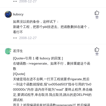
2008-12-27
liubocy
赞
如果没以前的备份，这样试下：
新建个工程，把那个pbl挂进去。把函数删掉在建个，
看行不
2008-12-27
若浮生
赞
[Quote=引用 1 楼 liubocy 的回复:]
右键函数-->regenerate。如果不行，删掉重建这个函
数
[/Quote]
关键是现在进不去啊,一打开工程就要求rigarate,然后
一到这个函数就报错,报"ox005dd503"指令引用的"0x0
000000c"内存.该内存不能为"read".要终止程序,单击确
定,要调试程序,单击取消.我点取消,跳出的是DELPHI的
调试框.
而且上述我编译前有对该函数regenerate过,然后编译