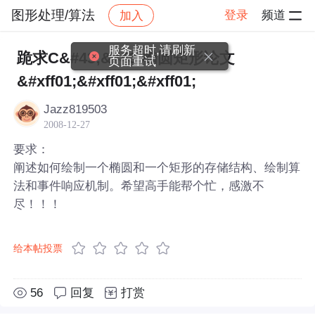
图形处理/算法
登录
频道
加入
帖子详情
社区
图形处理/算法
服务超时,请刷新
跪求C&#43;&#43;椭圆矩形论文
页面重试
&#xff01;&#xff01;&#xff01;
Jazz819503
2008-12-27
要求：
阐述如何绘制一个椭圆和一个矩形的存储结构、绘制算
法和事件响应机制。希望高手能帮个忙，感激不
尽！！！
给本帖投票
56
回复
打赏