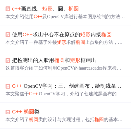
c++
画直线、
矩形
、圆、
椭圆
本文介绍使用
C++
及OpenCV库进行基本图形绘制的方法，
包括直线、
矩形
、
椭圆
、圆和多边形等，并展示了如何在
图像上添加文本。
使用
C++
求出中心不在原点的
矩形
内接
椭圆
本文介绍了一种基于外接
矩形
求解
椭圆
上点集的方法，通
过数学公式计算和MFC picture control控件实现
椭圆
的精确
绘制。详细阐述了如何在
矩形
范围内采样，计算对应y值，
把检测出的人脸用
椭圆
和
矩形
框画出
并在控件上展示结果。
这篇博客介绍了如何利用OpenCV的haarcascades库来检测
人脸，并分别用
椭圆
和
矩形
框进行标注。具体讲解了`cvRe
ctangle`函数用于绘制
矩形
框的方法和参数细节。
C++
OpenCV学习：三、创建画布，绘制线条、
矩
本文聚焦于
C++
OpenCV学习，介绍了创建纯黑画布的函
数及参数，还详细阐述了绘制线条、
矩形
、圆、
椭圆
的函
数及其参数，包括起点、终点、颜色、线宽等，同时说明
C++
椭圆
类
了添加文本的函数及字体类型等信息，最后给出了总代
码。
本文介绍了
椭圆
类的设计与实现过程，包括
椭圆
的基本属
性、构造函数、成员函数等。并通过具体示例展示了如何