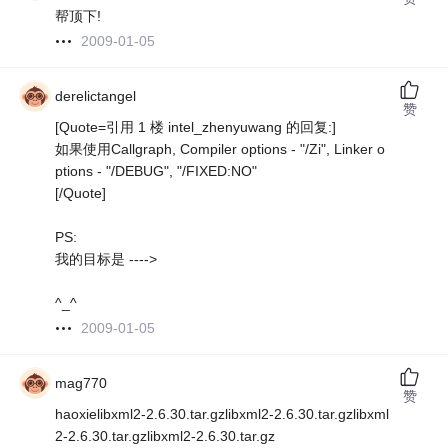
帮顶下!
2009-01-05
derelictangel
赞
[Quote=引用 1 楼 intel_zhenyuwang 的回复:]
如果使用Callgraph, Compiler options - "/Zi", Linker o
ptions - "/DEBUG", "/FIXED:NO"
[/Quote]
PS:
我的目标是 ---->
^_^
2009-01-05
mag770
赞
haoxielibxml2-2.6.30.tar.gzlibxml2-2.6.30.tar.gzlibxml
2-2.6.30.tar.gzlibxml2-2.6.30.tar.gz