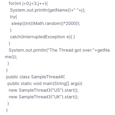
for(int j=0;j<3;j++){
System.out.println(getName()+" "+j);
try{
sleep((int)(Math.random()*2000));
}
catch(InterruptedException e){ }
}
System.out.println("The Thread got over:"+getNa
me());
}
}
public class SampleThread4{
public static void main(String[] args){
new SampleThread3("US").start();
new SampleThread3("UK").start();
}
}