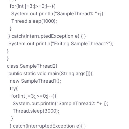
for(int j=3;j>=0;j--){
System.out.println("SampleThread1: "+j);
Thread.sleep(1000);
}
} catch(InterruptedException e) { }
System.out.println("Exiting SampleThread1?");
}
}
class SampleThread2{
public static void main(String args[]){
new SampleThread1();
try{
for(int j=3;j>=0;j--){
System.out.println("SampleThread2: "+ j);
Thread.sleep(3000);
}
} catch(InterruptedException e){ }