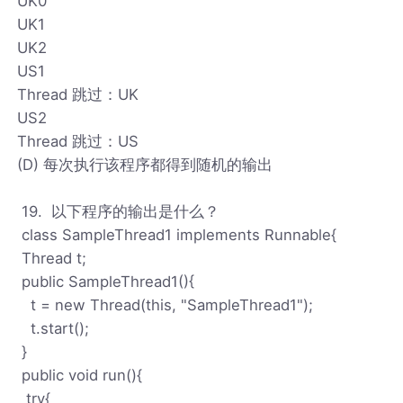
UK0
UK1
UK2
US1
Thread 跳过：UK
US2
Thread 跳过：US
(D) 每次执行该程序都得到随机的输出
19. 以下程序的输出是什么？
class SampleThread1 implements Runnable{
Thread t;
public SampleThread1(){
t = new Thread(this, "SampleThread1");
t.start();
}
public void run(){
try{