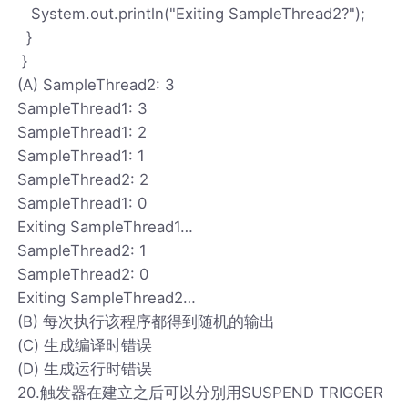
System.out.println("Exiting SampleThread2?");
}
}
(A) SampleThread2: 3
SampleThread1: 3
SampleThread1: 2
SampleThread1: 1
SampleThread2: 2
SampleThread1: 0
Exiting SampleThread1…
SampleThread2: 1
SampleThread2: 0
Exiting SampleThread2…
(B) 每次执行该程序都得到随机的输出
(C) 生成编译时错误
(D) 生成运行时错误
20.触发器在建立之后可以分别用SUSPEND TRIGGER