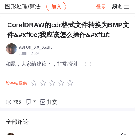
图形处理/算法
登录
频道
加入
帖子详情
社区
图形处理/算法
CorelDRAW的cdr格式文件转换为BMP文
件&#xff0c;我应该怎么操作&#xff1f;
aaron_xx_xaut
2008-12-29
如题，大家给建议下，非常感谢！！！
给本帖投票
765
7
打赏
全部评论