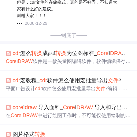
但是，cdr文件的存储格式，真的是不好弄，不知道大
家有什么好的建议。
谢谢大家！！！
2008-12-29
——到底了——
cdr
怎么
转换
成psd
转换
为位图标准_
Core
l
DRAW
矢量
Core
l
DRAW
软件是一款矢量图编辑软件，软件编辑保存的
文件
支持多种格式，同时
Core
l
DRAW
软件还支持用户对图
形的
转换
，上次就为大家介绍了
Core
l
DRAW
位图怎么转矢
cdr
宏教程_
cdr
软件怎么使用宏批量导出
文件
?
量图的方法，今天将给各位介绍的是
cdr
将矢量图
转换
成位
图方法，一起看看吧。
Core
l
DRAW
矢量图怎么转位图?若
平面广告设计
cdr
软件怎么使用宏批量导出
文件
?编辑：时
想矢量图
转换
成位图，可以先先选择图像。执行“位图”→“
间：2017-07-21 09:08:34当我们用
core
l
draw
做画册的时
转换
为位图”命令，打开“
转换
为位图”对话框，设置相关参
候，里面有很多个P，要一张一张导出图片非常麻烦，这里
数选项...
core
l
draw
导入面料_
Core
l
DRAW
导入和导出
文件
教大家一个简单到批量导出图片方法。1、先找到工具，选
择下面的宏，再选择运行宏，会弹出一个对话框。具体步
在
Core
l
DRAW
中进行绘图工作时，不可能仅使用绘制的矢
骤：工具--宏--运行宏2、在对话框下面的宏的位置中选择Fi
量图形，有时还需要大量的位图图像，因此就需要将位图
leConverter,然后点击运行，然后会弹出一个对...
图像
文件
导入到
Core
l
DRAW
中，并对其进行适当的编辑
图片格式
转换
操作
，还可以将编辑好的图像导出，保存为需要的其他图