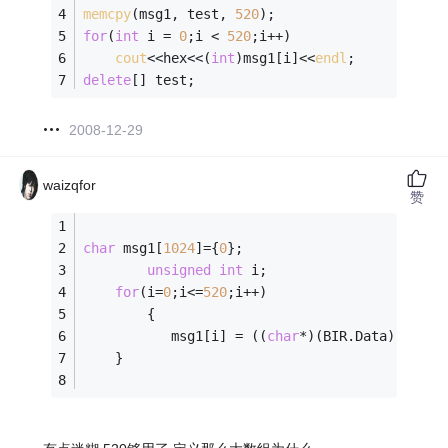
memcpy
(msg1, test, 
520
);
for
(
int
 i = 
0
;i < 
520
;i++)
cout
<<hex<<(
int
)msg1[i]<<
endl
;
delete
[] test;
2008-12-29
waizqfor
赞
char
 msg1[
1024
]={
0
};    
unsigned
int
 i;
for
(i=
0
;i<=
520
;i++)
        {
           msg1[i] = ((
char
*)(BIR.Data))[i]; 
    }