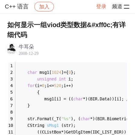
C++ 语言
登录
频道
加入
帖子详情
社区
C++ 语言
如何显示一组viod类型数据&#xff0c;有详
细代码
牛耳朵
2008-12-29
char
 msg1[
1024
]={
0
};    
unsigned
int
 i;
for
(i=
0
;i<=
520
;i++)
        {
           msg1[i] = ((
char
*)(BIR.Data))[i]; 
	}
	str.Format(_T(
"%s"
), (
char
*)(BIR.BiometricDa
CString 
sMsg1
(str)
;
        ((CListBox*)GetDlgItem(IDC_LIST_BIR))->A