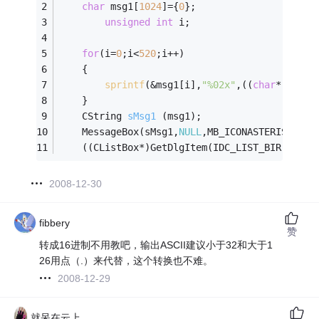
char
 msg1[
1024
]={
0
};
unsigned
int
 i;
for
(i=
0
;i<
520
;i++)
	{
sprintf
(&msg1[i],
"%02x"
,((
char
*)(BIR.
	}
CString 
sMsg1
(msg1)
;
	MessageBox(sMsg1,
NULL
,MB_ICONASTERISK);
	((CListBox*)GetDlgItem(IDC_LIST_BIR))->Ad
2008-12-30
fibbery
赞
转成16进制不用教吧，输出ASCII建议小于32和大于1
26用点（.）来代替，这个转换也不难。
2008-12-29
就呆在云上