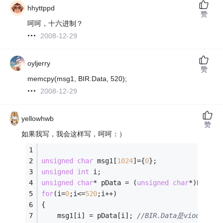
hhyttppd
赞
呵呵，十六进制？
2008-12-29
oyljerry
赞
memcpy(msg1, BIR.Data, 520);
2008-12-29
yellowhwb
赞
如果我写，我会这样写，呵呵：）
unsigned
char
 msg1[
1024
]={
0
};    
unsigned
int
 i;
unsigned
char
* pData = (
unsigned
char
*)BIR.Da
for
(i=
0
;i<=
520
;i++)
{
    msg1[i] = pData[i]; 
//BIR.Data是viod类