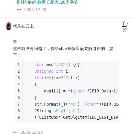
指针指向的数据长度为520个字节
2008-12-29
就呆在云上
赞
晕
这样就没有问题了，你给char赋值应该要解引用的，如
下：
char
 msg1[
1024
]={
0
};    
unsigned
int
 i;
for
(i=
0
;i<=
520
;i++)
	{
		msg1[i] = *((
char
 *)BIR.Data+i); 
//B
	}
	str.Format(_T(
"%s"
), (
char
*)(BIR.Biometri
CString 
sMsg1
(str)
;
	((CListBox*)GetDlgItem(IDC_LIST_BIR))->Ad
2008-12-29