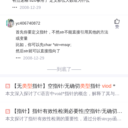
有点迷糊 520够用了 定义那么大数组为什么
2008-12-29
yc406740872
赞
首先你要定义指针，不然str不能直接引用其他的方法
或变量
比如，你可以先char *str=msqr;
然后str就可以直接指向了
2008-12-29
——到底了——
【无
类型
指针】空指针/无确切
类型
指针
viod
*
本文深入探讨了C语言中void*指针的概念，解释了其与空
指针的区别，以及如何通过强制
类型
转换将void*指针用于
不同
数据
类型
。此外，介绍了使用结构体来灵活地返回不
【指针】指针有效性检测必要性|空指针/无确切
类型
同
类型
的值，实现了多态和继承的功能。
本文探讨了指针有效性检测的重要性，通过分析strcpy函数
的实现，强调了
代码
健壮性和安全性。介绍了空指针与无