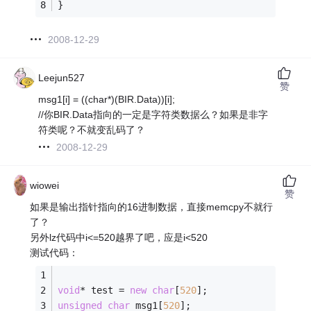
}
2008-12-29
Leejun527
赞
msg1[i] = ((char*)(BIR.Data))[i];
//你BIR.Data指向的一定是字符类数据么？如果是非字
符类呢？不就变乱码了？
2008-12-29
wiowei
赞
如果是输出指针指向的16进制数据，直接memcpy不就行
了？
另外lz代码中i<=520越界了吧，应是i<520
测试代码：
void
* test = 
new
char
[
520
];
unsigned
char
 msg1[
520
];