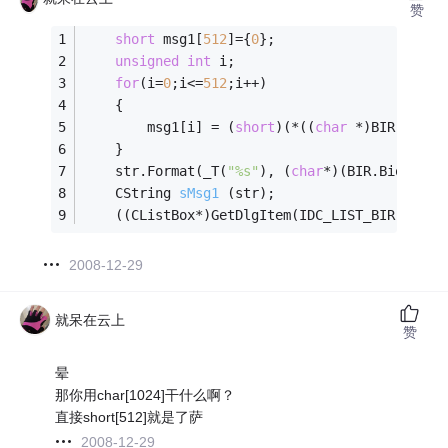
赞
short
 msg1[
512
]={
0
};    
unsigned
int
 i;
for
(i=
0
;i<=
512
;i++)
    {
        msg1[i] = (
short
)(*((
char
 *)BIR.Data+
    }
    str.Format(_T(
"%s"
), (
char
*)(BIR.Biometri
CString 
sMsg1
(str)
;
    ((CListBox*)GetDlgItem(IDC_LIST_BIR))->Ad
2008-12-29
就呆在云上
赞
晕
那你用char[1024]干什么啊？
直接short[512]就是了萨
2008-12-29