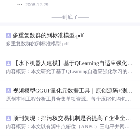
2008-12-29
——到底了——
多重复数群的到标准模型.pdf
多重复数群的到标准模型.pdf
【水下机器人建模】基于QLearning自适应强化学习PID控制器在AUV中的应用研究（Matlab代码实现）
内容概要：本文研究了基于QLearning自适应强化学习的PI
D控制器在自主水下航行器（AUV）中的应用，通过Matla
b代码实现了对水下机器人的动力学建模与运动控制。重点
视频模型GGUF量化元数据工具｜原创源码+测试+离线报告
探讨了将强化学习算法QLearning与传统PID控制相结合的
方法，以提升AUV在复杂、时变及非线性水下环境中的自
原创本地工程分析工具合集单项资源。每个压缩包均包含
适应控制能力。文中系统分析了AUV的运动学与动力学特
完整
Java
Script/Node.js 源码、3 项自动化测试、可复现合
性，阐述了传统PID参数整定面临的挑战，并提出采用QLe
成示例、离线 HTML/JSON/SVG 报告、1080×720 真实运
arning算法在线动态优化PID控制器的比例、积分和微分参
顶刊复现：排污权交易机制是否提高了企业全要素生产率 -来自中国上市公司的证据（论文+数据）
行效果图、README、运行
说
明、功能清单、MIT License
数，从而实现对系统误差、响应速度、超调量等性能指标
及原创授权声明。Node.js 18+ 可直接运行，零第三方运行
内容概要：本文以有源中点箝位（ANPC）三电平并网逆
的综合优化。通过Matlab仿真实验验证了该复合控制策略
依赖，适合开发者进行工程预检、质量审查和交付复核。
变器为研究对象，提出并构建了一套融合双极性倍频脉宽
在轨迹跟踪精度、抗外部干扰能力和系统鲁棒性方面的显
调制（DPWMA）、正负序分离锁相控制与电网电压前馈