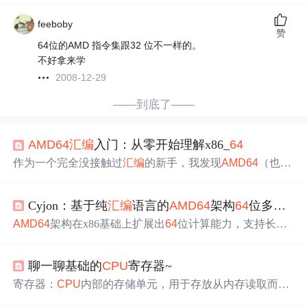
feeboby
赞
64位的AMD 指令集跟32 位不一样的。
不好拿来学
2008-12-29
——到底了——
AMD
64
汇编
入门：从零开始理解x86_
64
作为一个完全没接触过
汇编
的新手，我发现
AMD
64
（也就
是x86_
64
）架构的
汇编
语言特别值得研究，因为它是现代
计算机最主流的指令集架构之一。下面记录下我的
学习
过
Cyjon：基于纯
汇编
语言的
AMD
64
架构
64
位多任务操作系统内核实现
程和心得，希望能帮到同样想入门的朋友。刚开始我尝试
用本地工具链，但配置起来特别麻烦。最让我惊喜的是，
AMD
64
架构在x86基础上扩展出
64
位计算能力，支持长模
平台还支持把写好的
汇编
程序一键部署成可访问的Web应
式（Long Mode），允许操作系统访问超过4GB的物理内
用，这样就能很方便地分享
学习
成果。整个过程不需要操
存。其关键寄存器如RAX、RBX、RCX等扩展至
64
位，并
心服务器配置，特别适合像我这样想专注
学习
内容本身的
聊一聊基础的
CPU
寄存器~
新增R8–R15共8个通用寄存器，提升数据处理并行性。分
新手。特别方便，它内置的
汇编
环境可以直接在浏览器里
段机制被大幅简化，实模式到保护模式再到长模式的切换
寄存器：
CPU
内部的存储单元，用于存放从内存读取而来
编写和运行代码，还能实时看到寄存器状态变化。
依赖CR0、CR4与EFER寄存器配置。;示例：进入长模式前
的数据（包括指令）和
CPU
运算的中间结果。 使用寄存器