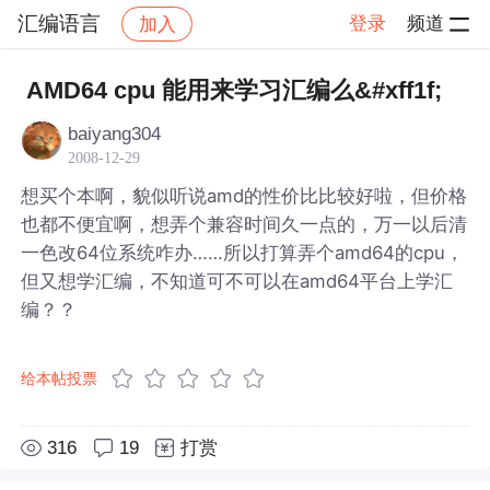
汇编语言
登录
频道
加入
帖子详情
社区
汇编语言
AMD64 cpu 能用来学习汇编么&#xff1f;
baiyang304
2008-12-29
想买个本啊，貌似听说amd的性价比比较好啦，但价格
也都不便宜啊，想弄个兼容时间久一点的，万一以后清
一色改64位系统咋办……所以打算弄个amd64的cpu，
但又想学汇编，不知道可不可以在amd64平台上学汇
编？？
给本帖投票
316
19
打赏