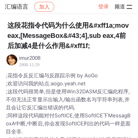
汇编语言
登录
频道
加入
帖子详情
社区
汇编语言
这段花指令代码为什么使用&#xff1a;mov
eax,[MessageBox&#43;4],sub eax,4前
后加减4是什么作用&#xff1f;
imur2008
2008-12-29
;花指令反反汇编与反跟踪示例 by AoGo
;欢迎访问我的站点:aogo.yeah.net
;这段代码很简单,但是使用Win32DASM反汇编此程序,
不但无法正常显示出输入/输出函数名与字符串列表,并
且会让它反汇编出错误的代码.
;同样这段代码能对付SoftICE,使用SoftICE下MessagB
oxA中断,中断后,你会发现SoftICE列出的代码一样是面
目全非.