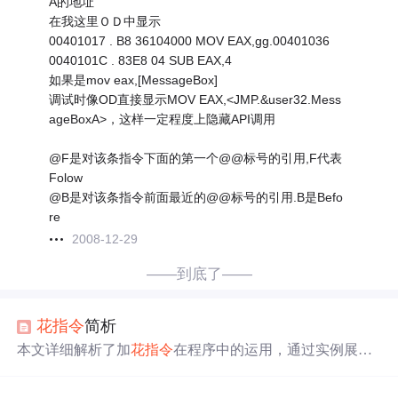
A的地址
在我这里ＯＤ中显示
00401017 . B8 36104000 MOV EAX,gg.00401036
0040101C . 83E8 04 SUB EAX,4
如果是mov eax,[MessageBox]
调试时像OD直接显示MOV EAX,<JMP.&user32.Mess
ageBoxA>，这样一定程度上隐藏API调用
@F是对该条指令下面的第一个@@标号的引用,F代表
Folow
@B是对该条指令前面最近的@@标号的引用.B是Befo
re
2008-12-29
——到底了——
花
指令
简析
本文详细解析了加
花
指令
在程序中的运用，通过实例展示
了如何通过反汇编
代码
分析
花
指令
，以及
使用
IDA、010Ed
itor和IDC脚本等工具进行
花
指令
的去除。通过对多种
花
指