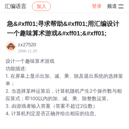
汇编语言
登录
频道
加入
帖子详情
社区
汇编语言
急&#xff01;寻求帮助&#xff01;用汇编设计
一个趣味算术游戏&#xff01;&#xff01;
zx27520
2008-12-29
设计一个趣味算术游戏
功能描述:
1. 在屏幕上显示出加、减、乘、除及退出系统的选择菜
单；
2. 当选择某种运算后，计算机随机产生2个操作数与相
应算式；即100以内的加、减、乘、除整数运算。
3. 由游戏者输入答案（答案不超过2位数）
4. 计算机判定是否正确并给出相应的信息。