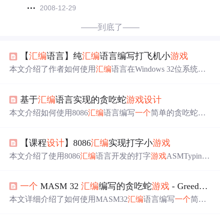
2008-12-29
——到底了——
【
汇编
语言】纯
汇编
语言编写打飞机小
游戏
本文介绍了作者如何使用
汇编
语言在Windows 32位系统上
编写一款打飞机小
游戏
，包括设置320*200彩色图形显示模
式、绘制飞机、实现飞机移动、添加子弹与敌人等关键步
基于
汇编
语言实现的贪吃蛇
游戏
设计
骤。通过利用时钟中断实现键盘控制和敌人移动的同时响
应，提高了
游戏
体验。
本文介绍如何使用8086
汇编
语言编写
一个
简单的贪吃蛇
游
戏
，涵盖定时器模拟、非阻塞按键输入和随机数生成等核
心技术，通过约400行代码实现基本
游戏
逻辑，适用于
汇编
【课程
设计
】8086
汇编
实现打字小
游戏
初学者学习与实践。
本文介绍了使用8086
汇编
语言开发的打字
游戏
ASMTyping
Game，详细说明了项目的实现功能，如字符随机生成、按
键响应和积分统计。此外，还讨论了代码的扩展，包括不
一个
MASM 32
汇编
编写的贪吃蛇
游戏
- Greedy Snake
同界面、音效和自定义设置。文章提供了代码示例和执行
结果，强调代码仅供学习，禁止抄袭用于作业。
本文详细介绍了如何使用MASM32
汇编
语言编写
一个
简单
的贪吃蛇
游戏
，包括安装配置、代码
汇编
、错误处理和
设
计
思路，涵盖了动作逻辑、界面交互及
游戏
难度设置等内