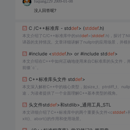
fuqiang229
2009-01-08
没人回答呢?
C /C++标准库 -
std
def
> (
std
def
.h)
本文介绍了C/C++标准库中的
std
def
>(
std
def
.h)，探讨了N
译器的支持情况。文章详细讲解了nullptr的应用场景，并模拟了不
与void*的关系。
#include <
std
def
.h> or #include
std
def
>
本文介绍在C++中如何正确地使用来自C标准库的头文件，
前缀`c`。
C++标准库头文件
std
def
>
本文深入解析C++中的核心类型，如size_t、ptrdiff_t、null
途，为读者提供了一个全面理解C++基本类型的视角。
头文件
std
def
>和
stdlib>_通用工具_STL
本文详细介绍了C++标准库中的两个重要头文件<c
std
def
>
xit()、abort()的作用和使用场景。