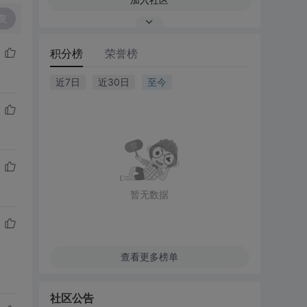
复
积分榜
荣誉榜
近7日
近30日
至今
暂无数据
查看更多榜单
社区公告