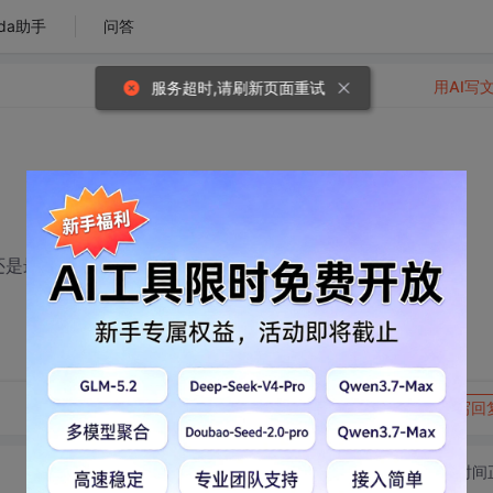
da助手
问答
用AI写
服务超时,请刷新页面重试
还是最好要写上?
转发到动态
举报
写回
切换为时间