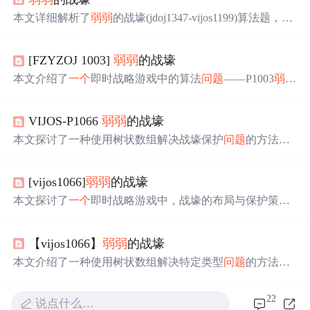
本文详细解析了
弱弱
的战壕(jdoj1347-vijos1199)算法题，介
绍了使用树状数组进行一维线段树维护的方法，通过排序
和布尔操作解决坐标
问题
，分享了代码实现细节及常见错
[FZYZOJ 1003]
弱弱
的战壕
误。
本文介绍了
一个
即时战略游戏中的算法
问题
——P1003
弱弱
的战壕，通过坐标排序和树状数组优化的方法解决保护对
象数量统计的
问题
。提供了完整的代码示例及解析。
VIJOS-P1066
弱弱
的战壕
本文探讨了一种使用树状数组解决战壕保护
问题
的方法，
通过坐标排序和压缩，有效地解决了二维树状数组内存溢
出的
问题
。文章详细介绍了如何利用树状数组进行更新和
[vijos1066]
弱弱
的战壕
查询操作，并通过实例演示了整个解题过程。
本文探讨了
一个
即时战略游戏中，战壕的布局与保护策
略。玩家需计算各战壕能保护的其他战壕数量，以确定最
优攻击目标。文章提供了一种算法，通过坐标排序和线性
【vijos1066】
弱弱
的战壕
压缩，高效解决了这一
问题
。
本文介绍了一种使用树状数组解决特定类型
问题
的方法，
并附带了
一个
示例程序。通过比较线段树与树状数组，指
出在某些情况下树状数组更为适用。
22
说点什么…