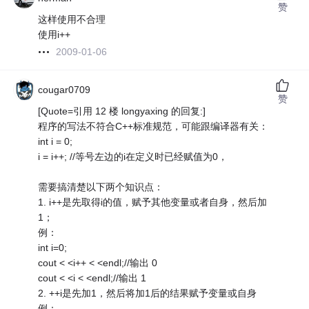
赞
这样使用不合理
使用i++
2009-01-06
cougar0709
赞
[Quote=引用 12 楼 longyaxing 的回复:]
程序的写法不符合C++标准规范，可能跟编译器有关：
int i = 0;
i = i++; //等号左边的i在定义时已经赋值为0，
需要搞清楚以下两个知识点：
1. i++是先取得i的值，赋予其他变量或者自身，然后加
1；
例：
int i=0;
cout < <i++ < <endl;//输出 0
cout < <i < <endl;//输出 1
2. ++i是先加1，然后将加1后的结果赋予变量或自身
例：