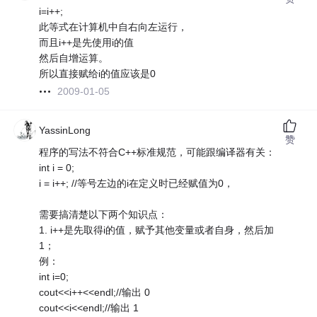
i=i++;
此等式在计算机中自右向左运行，
而且i++是先使用i的值
然后自增运算。
所以直接赋给i的值应该是0
2009-01-05
YassinLong
赞
程序的写法不符合C++标准规范，可能跟编译器有关：
int i = 0;
i = i++; //等号左边的i在定义时已经赋值为0，
需要搞清楚以下两个知识点：
1. i++是先取得i的值，赋予其他变量或者自身，然后加
1；
例：
int i=0;
cout<<i++<<endl;//输出 0
cout<<i<<endl;//输出 1