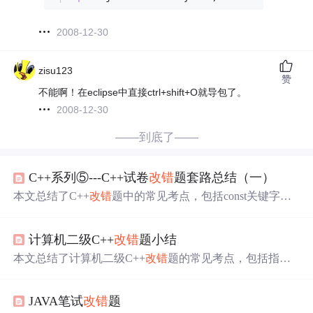
2008-12-30
zisu123
赞
不能啊！在eclipse中直接ctrl+shift+O就导包了。
2008-12-30
——到底了——
C++系列⑤---C++试卷
改错
题套路总结（一）
本文总结了C++
改错
题中的常见考点，包括const关键字的
用法，如const指针的限制；类模板的声明与类型一致性；
以及函数调用时可能出现的二义性问题，如重载函数和基
计算机二级C++
改错
题小结
类派生类成员函数的调用注意事项。
本文总结了计算机二级C++
改错
题的常见考点，包括指针
释放、构造函数与析构函数的使用、函数重载、私有成员
访问、成员初始化列表等21个关键点。特别强调了构造函
JAVA笔试
改错
题
数的成员初始化、指针调用成员函数的语法以及友元函数