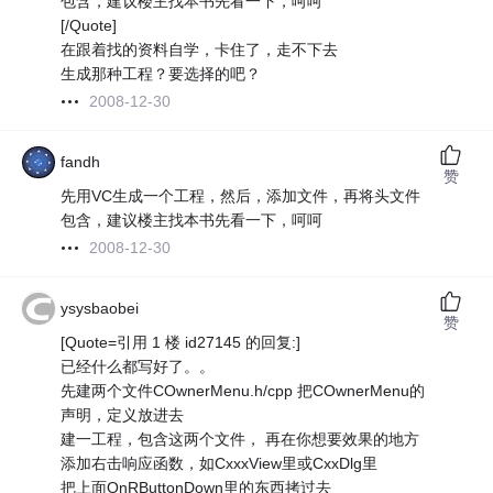
包含，建议楼主找本书先看一下，呵呵
[/Quote]
在跟着找的资料自学，卡住了，走不下去
生成那种工程？要选择的吧？
2008-12-30
fandh
赞
先用VC生成一个工程，然后，添加文件，再将头文件
包含，建议楼主找本书先看一下，呵呵
2008-12-30
ysysbaobei
赞
[Quote=引用 1 楼 id27145 的回复:]
已经什么都写好了。。
先建两个文件COwnerMenu.h/cpp 把COwnerMenu的
声明，定义放进去
建一工程，包含这两个文件， 再在你想要效果的地方
添加右击响应函数，如CxxxView里或CxxDlg里
把上面OnRButtonDown里的东西拷过去