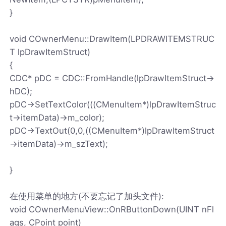
}
void COwnerMenu::DrawItem(LPDRAWITEMSTRUC
T lpDrawItemStruct)
{
CDC* pDC = CDC::FromHandle(lpDrawItemStruct->
hDC);
pDC->SetTextColor(((CMenuItem*)lpDrawItemStruc
t->itemData)->m_color);
pDC->TextOut(0,0,((CMenuItem*)lpDrawItemStruct
->itemData)->m_szText);
}
在使用菜单的地方(不要忘记了加头文件):
void COwnerMenuView::OnRButtonDown(UINT nFl
ags, CPoint point)