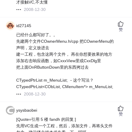
才接触VC,不太懂
2008-12-30
id27145
赞
已经什么都写好了。。
先建两个文件COwnerMenu.h/cpp 把COwnerMenu的
声明，定义放进去
建一工程，包含这两个文件， 再在你想要效果的地方
添加右击响应函数，如CxxxView里或CxxDlg里
把上面OnRButtonDown里的东西拷过去
CTypedPtrList m_MenuList; －这个写法？
CTypedPtrList<CObList, CMenuItem*> m_MenuList;
2008-12-30
ysysbaobei
赞
[Quote=引用 5 楼 fandh 的回复:]
先用VC生成一个工程，然后，添加文件，再将头文件