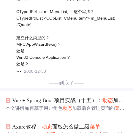
CTypedPtrList m_MenuList; －这个写法？
CTypedPtrList <CObList, CMenuItem*> m_MenuList;
[/Quote]
建立什么类型的？
MFC AppWizard(exe) ?
还是
Win32 Console Application ?
还是？
2008-12-30
——到底了——
Vue + Spring Boot 项目实战（十五）：
动态
加载后台
本文讲解如何基于用户角色
动态
加载后台管理页面的
菜单
，涵盖数据库设计、树状数据查询及Vue
动态
路由配置。
Axure教程：
动态
面板怎么做二级
菜单