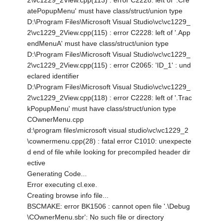
2\vc1229_2View.cpp(113) : error C2228: left of '.Cre
atePopupMenu' must have class/struct/union type
D:\Program Files\Microsoft Visual Studio\vc\vc1229_
2\vc1229_2View.cpp(115) : error C2228: left of '.App
endMenuA' must have class/struct/union type
D:\Program Files\Microsoft Visual Studio\vc\vc1229_
2\vc1229_2View.cpp(115) : error C2065: 'ID_1' : und
eclared identifier
D:\Program Files\Microsoft Visual Studio\vc\vc1229_
2\vc1229_2View.cpp(118) : error C2228: left of '.Trac
kPopupMenu' must have class/struct/union type
COwnerMenu.cpp
d:\program files\microsoft visual studio\vc\vc1229_2
\cownermenu.cpp(28) : fatal error C1010: unexpecte
d end of file while looking for precompiled header dir
ective
Generating Code...
Error executing cl.exe.
Creating browse info file...
BSCMAKE: error BK1506 : cannot open file '.\Debug
\COwnerMenu.sbr': No such file or directory