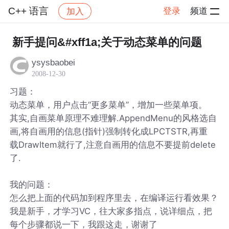
C++ 语言
登录
频道
加入
帖子详情
社区
C++ 语言
新手提问&#xff1a;关于动态菜单的问题
ysysbaobei
2008-12-30
习题：
动态菜单，用户点击“更多菜单”，增加一些菜单项。
其实,自画菜单原理不难理解.AppendMenu的风格选自
画,将自画用的信息(指针)强制转化成LPCTSTR,再重
载DrawItem就行了,注意自画用的信息不要提前delete
了.
我的问题：
怎么把上面的代码加到程序里去，在编译运行看效果？
我是新手，才学习VC，往大家多指点，说详细点，把
每个步骤都说一下，我跟这走，谢谢了