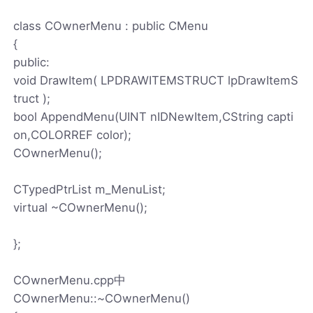
class COwnerMenu : public CMenu
{
public:
void DrawItem( LPDRAWITEMSTRUCT lpDrawItemS
truct );
bool AppendMenu(UINT nIDNewItem,CString capti
on,COLORREF color);
COwnerMenu();
CTypedPtrList m_MenuList;
virtual ~COwnerMenu();
};
COwnerMenu.cpp中
COwnerMenu::~COwnerMenu()