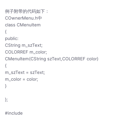
例子附带的代码如下：
COwnerMenu.h中
class CMenuItem
{
public:
CString m_szText;
COLORREF m_color;
CMenuItem(CString szText,COLORREF color)
{
m_szText = szText;
m_color = color;
}
};
#include