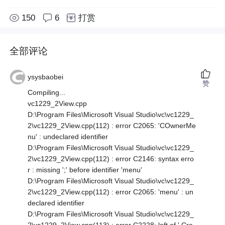
150
6
打赏
全部评论
ysysbaobei
赞
Compiling...
vc1229_2View.cpp
D:\Program Files\Microsoft Visual Studio\vc\vc1229_
2\vc1229_2View.cpp(112) : error C2065: 'COwnerMe
nu' : undeclared identifier
D:\Program Files\Microsoft Visual Studio\vc\vc1229_
2\vc1229_2View.cpp(112) : error C2146: syntax erro
r : missing ';' before identifier 'menu'
D:\Program Files\Microsoft Visual Studio\vc\vc1229_
2\vc1229_2View.cpp(112) : error C2065: 'menu' : un
declared identifier
D:\Program Files\Microsoft Visual Studio\vc\vc1229_