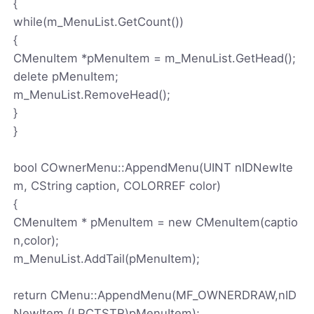
{
while(m_MenuList.GetCount())
{
CMenuItem *pMenuItem = m_MenuList.GetHead();
delete pMenuItem;
m_MenuList.RemoveHead();
}
}
bool COwnerMenu::AppendMenu(UINT nIDNewIte
m, CString caption, COLORREF color)
{
CMenuItem * pMenuItem = new CMenuItem(captio
n,color);
m_MenuList.AddTail(pMenuItem);
return CMenu::AppendMenu(MF_OWNERDRAW,nID
NewItem,(LPCTSTR)pMenuItem);