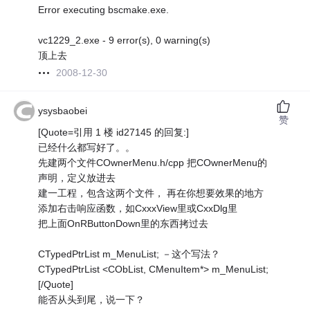
Error executing bscmake.exe.
vc1229_2.exe - 9 error(s), 0 warning(s)
顶上去
2008-12-30
ysysbaobei
赞
[Quote=引用 1 楼 id27145 的回复:]
已经什么都写好了。。
先建两个文件COwnerMenu.h/cpp 把COwnerMenu的
声明，定义放进去
建一工程，包含这两个文件， 再在你想要效果的地方
添加右击响应函数，如CxxxView里或CxxDlg里
把上面OnRButtonDown里的东西拷过去
CTypedPtrList m_MenuList; －这个写法？
CTypedPtrList <CObList, CMenuItem*> m_MenuList;
[/Quote]
能否从头到尾，说一下？