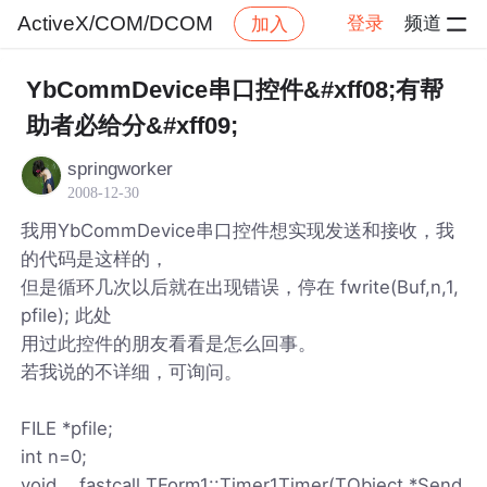
ActiveX/COM/DCOM
登录
频道
加入
帖子详情
社区
ActiveX/COM/DCOM
YbCommDevice串口控件&#xff08;有帮
助者必给分&#xff09;
springworker
2008-12-30
我用YbCommDevice串口控件想实现发送和接收，我
的代码是这样的，
但是循环几次以后就在出现错误，停在 fwrite(Buf,n,1,
pfile); 此处
用过此控件的朋友看看是怎么回事。
若我说的不详细，可询问。
FILE *pfile;
int n=0;
void __fastcall TForm1::Timer1Timer(TObject *Send