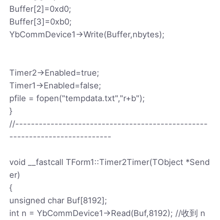
Buffer[2]=0xd0;
Buffer[3]=0xb0;
YbCommDevice1->Write(Buffer,nbytes);
Timer2->Enabled=true;
Timer1->Enabled=false;
pfile = fopen("tempdata.txt","r+b");
}
//-------------------------------------------------
--------------------------
void __fastcall TForm1::Timer2Timer(TObject *Send
er)
{
unsigned char Buf[8192];
int n = YbCommDevice1->Read(Buf,8192); //收到 n