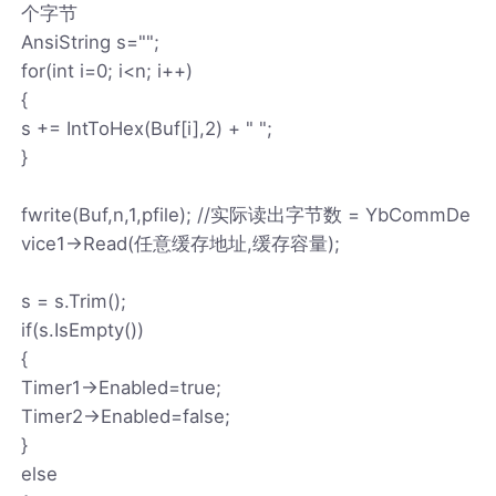
个字节
AnsiString s="";
for(int i=0; i<n; i++)
{
s += IntToHex(Buf[i],2) + " ";
}
fwrite(Buf,n,1,pfile); //实际读出字节数 = YbCommDe
vice1->Read(任意缓存地址,缓存容量);
s = s.Trim();
if(s.IsEmpty())
{
Timer1->Enabled=true;
Timer2->Enabled=false;
}
else