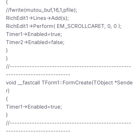
{
//fwrite(mutou_buf,16,1,pfile);
RichEdit1->Lines->Add(s);
RichEdit1->Perform( EM_SCROLLCARET, 0, 0 );
Timer1->Enabled=true;
Timer2->Enabled=false;
}
}
//-------------------------------------------------
--------------------------
void __fastcall TForm1::FormCreate(TObject *Sende
r)
{
Timer1->Enabled=true;
}
//-------------------------------------------------
--------------------------