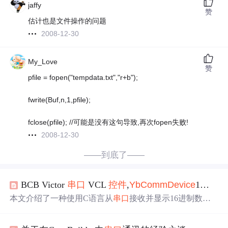
jaffy
赞
估计也是文件操作的问题
2008-12-30
My_Love
赞
pfile = fopen("tempdata.txt","r+b");
fwrite(Buf,n,1,pfile);
fclose(pfile); //可能是没有这句导致,再次fopen失败!
2008-12-30
——到底了——
BCB Victor
串口
VCL
控件
,
Yb
CommD
evice
1通过单片机接收多字节字符串
本文介绍了一种使用C语言从
串口
接收并显示16进制数据
的方法。通过
Yb
CommD
evice
1对象调用ReadPackage方法
读取指定长度的数据到缓存中，并利用IntToHex函数将读