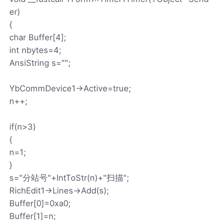
er)
{
char Buffer[4];
int nbytes=4;
AnsiString s="";
YbCommDevice1->Active=true;
n++;
if(n>3)
{
n=1;
}
s="分站号"+IntToStr(n)+"扫描";
RichEdit1->Lines->Add(s);
Buffer[0]=0xa0;
Buffer[1]=n;