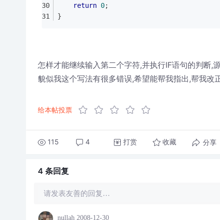
return
0
;
}
怎样才能继续输入第二个字符,并执行IF语句的判断,
貌似我这个写法有很多错误,希望能帮我指出,帮我改正
给本帖投票
115
4
打赏
分享
收藏
4 条
回复
请发表友善的回复…
nullah
2008-12-30