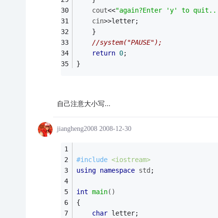
cout
<<
"again?Enter 'y' to quit..
cin
>>letter;
    }
//system("PAUSE");
return
0
;
}
自己注意大小写...
jiangheng2008
2008-12-30
#
include
<iostream> 
using
namespace
std
; 
int
main
()
{ 
char
 letter;