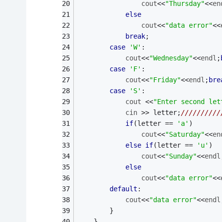
cout
<<
"Thursday"
<<
en
else
cout
<<
"data error"
<<
break
;
case
'W'
:
cout
<<
"Wednesday"
<<
endl
;
case
'F'
:
cout
<<
"Friday"
<<
endl
;
bre
case
'S'
:
cout
 <<
"Enter second let
cin
 >> letter;
/////////
if
(letter == 
'a'
)
cout
<<
"Saturday"
<<
en
else
if
(letter == 
'u'
)
cout
<<
"Sunday"
<<
endl
else
cout
<<
"data error"
<<
default
:
cout
<<
"data error"
<<
endl
		}
	}