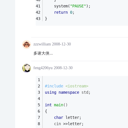
	system(
"PAUSE"
);
return
0
;
}
zzzwilliam
2008-12-30
多谢大侠...
feng4206yu
2008-12-30
#
include
<iostream>
using
namespace
std
;
int
main
()
{
char
 letter;
cin
 >>letter;