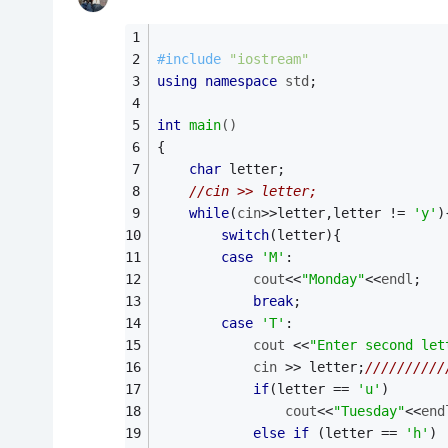
#
include
"iostream"
using
namespace
std
;
int
main
()
{
char
 letter;
//cin >> letter;
while
(
cin
>>letter,letter != 
'y'
)
switch
(letter){
case
'M'
:
cout
<<
"Monday"
<<
endl
;
break
;
case
'T'
:
cout
 <<
"Enter second let
cin
 >> letter;
/////////
if
(letter == 
'u'
)
cout
<<
"Tuesday"
<<
end
else
if
 (letter == 
'h'
)