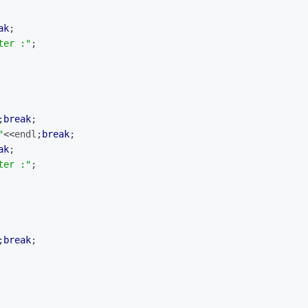
ak
;
ter :"
;
;
break
;
"
<<
endl
;
break
;
ak
;
ter :"
;
;
break
;