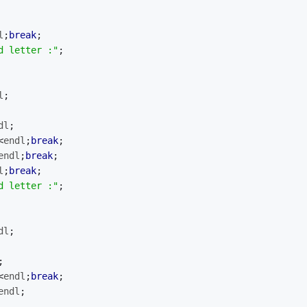
l
;
break
;
d letter :"
;
l
;
dl
;
<
endl
;
break
;
endl
;
break
;
l
;
break
;
d letter :"
;
dl
;
;
<
endl
;
break
;
endl
;