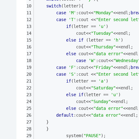
switch
(letter){
case
'M'
:
cout
<<
"Monday"
<<
endl
;
bre
case
'T'
:
cout
 <<
"Enter second let
if
(letter == 
'u'
)
cout
<<
"Tuesday"
<<
endl
;
else
if
 (letter == 
'h'
)
cout
<<
"Thursday"
<<
endl
;
else
cout
<<
"data error"
<<
endl
case
'W'
:
cout
<<
"Wednesday
case
'F'
:
cout
<<
"Friday"
<<
endl
;
bre
case
'S'
:
cout
 <<
"Enter second let
if
(letter == 
'a'
)
cout
<<
"Saturday"
<<
endl
;
else
if
(letter == 
'u'
)
cout
<<
"Sunday"
<<
endl
;
else
cout
<<
"data error"
<<
endl
default
:
cout
<<
"data error"
<<
endl
;
	}
	}
			system(
"PAUSE"
);