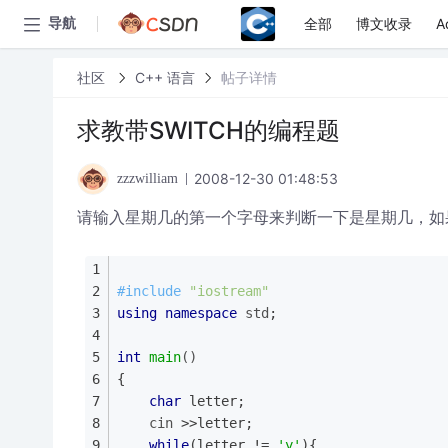
全部
博文收录
A
导航
社区
C++ 语言
帖子详情
求教带SWITCH的编程题
2008-12-30 01:48:53
zzzwilliam
请输入星期几的第一个字母来判断一下是星期几，如
#
include
"iostream"
using
namespace
std
;
int
main
()
{
char
 letter;
cin
 >>letter;
while
(letter != 
'y'
){	