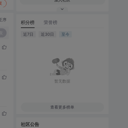
复
正序
积分榜
荣誉榜
复
近7日
近30日
至今
暂无数据
查看更多榜单
社区公告