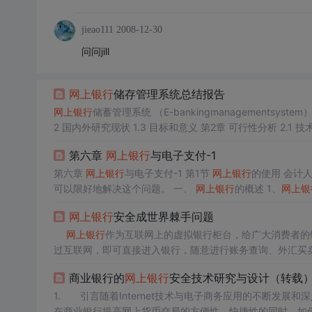
jieao111
2008-12-30
问问jill
网上银行
储存管理系统总结报告
网上银行
储蓄管理系统 （E-bankingmanagementsystem） 面向对象方法软件工程实例项目规格说明书 目 录 第1章 引言 1.1 研究背景 1.
2 国内外研究现状 1.3 目标和意义 第2章 可行性分析 2.1 技术可行性分析 2.2 经济可行性分析 2.3 运行可行性分析 第3章 需求分析 3.1 系
第六章
网上银行
与电子支付-1
第六章
网上银行
与电子支付-1 第1节
网上银行
的使用 会计
可以限好地解决这个问题。 一、
网上银行
的概述 1、
网上银
公共互联网为平台开辞的一全新的银行眼务方式、使用户可以
网上银行
安全成世界棘手问题
旅途中、只要能接入网能安全使地管理自己的资产和字受到
说，银
网上银行
作为互联网上的虚拟银行柜台，给广大消费者的
过互联网，即可直接进入银行，随意进行账务查询、外汇买
银行业务。 然而，就在人们享受
网上银行
便捷服务的
商业银行的
网上银行
安全技术研究与设计（转载
上海浦东上班的蔡中遇到一
1. 引言随着Internet技术与电子商务应用的不断发
在商业银行提高网上货币交易的方便性、快捷性的同时，如