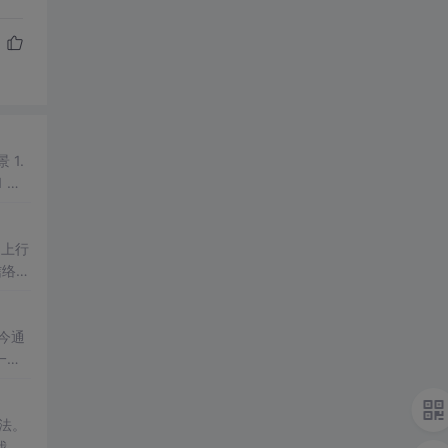
用上行
信络或
还是在
上来
今通
一切
月，在
法。
我国