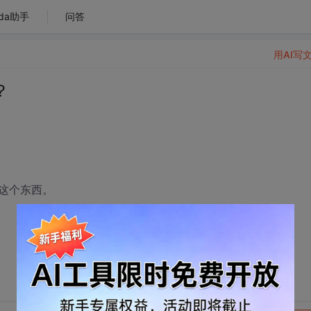
da助手
问答
用AI写
？
这个东西。