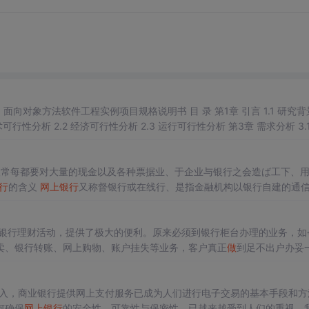
统用例建模 3.1.1 系统用例分析 3.1.2 系统用例说明 3.2 需求分析 3.2.1 业务需求分析 3....
人常每都要对大量的现金以及各种票据业、于企业与银行之会造ば工下、
行
的含义
网上银行
又称督银行或在线行、是指金融机构以银行自建的通
不受上方式(NPDA、于机、电盒)和时空的限、无论在家里、办公室、
银行的限务
网上银行
自从其生之日起、就具有“全球银行”的特色。从理论
银行理财活动，提供了极大的便利。原来必须到银行柜台办理的业务，如
卖、银行转账、网上购物、账户挂失等业务，客户真正
做
到足不出户办妥
同时，与之相伴的风险也一同产生。
网上银行
交易存在风险 今年3
）
展和深入，商业银行提供网上支付服务已成为人们进行电子交易的基本手段和方
何确保
网上银行
的安全性、可靠性与保密性，已越来越受到人们的重视。