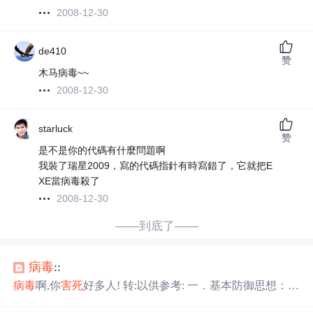
2008-12-30
de410
赞
木马病毒~~
2008-12-30
starluck
赞
是不是你的代碼有什麼問題啊
我裝了瑞星2009，寫的代碼指針有時寫錯了，它就把E
XE當病毒殺了
2008-12-30
——到底了——
病毒
::
病毒
啊,你
害死
好多人! 转:以供参考: 一．基本防御思想：备
份胜于补救。 1．备份，装好机器之后，金州首先备份c盘