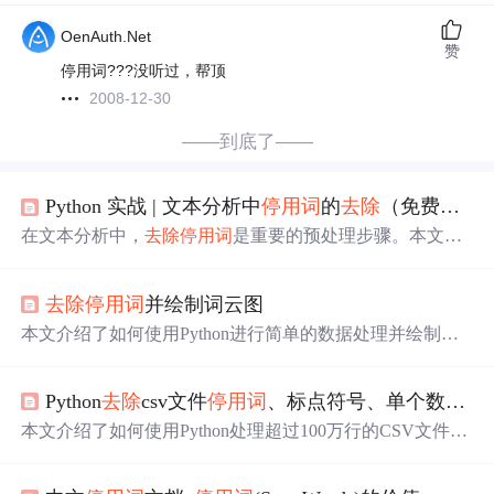
OenAuth.Net
赞
停用词???没听过，帮顶
2008-12-30
——到底了——
Python 实战 | 文本分析中
停用词
的
去除
（免费赠送
在文本分析中，
去除
停用词
是重要的预处理步骤。本文介
绍了
停用词
去除
方法，以词库为主，还可结合正则表达
式。同时提供了Python代码实现
停用词
去除
，并分享了
停
去除
停用词
并绘制词云图
用词
库大全，后续将分享文本情感分析知识。
本文介绍了如何使用Python进行简单的数据处理并绘制词
云图。在制作词云图的过程中，作者提到了数据导入的困
扰以及在PyCharm中处理数据和统计词频时的注意事项。
Python
去除
csv文件
停用词
、标点符号、单个数字等
本文介绍了如何使用Python处理超过100万行的CSV文件，
通过正则表达式清洗URL，移除com、net、org等
停用词
和
数字，最终生成处理后的phishing_url.csv文件。