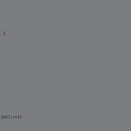
{ }
(
int
);++i)