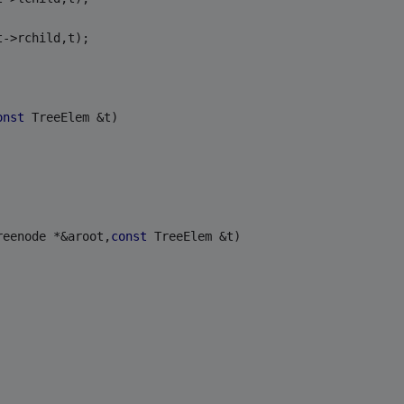
t->rchild,t);
onst
 TreeElem &t)
reenode *&aroot,
const
 TreeElem &t)