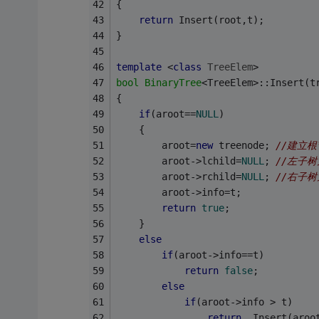
{
return
 Insert(root,t);
}
template
 <
class
TreeElem
>
bool
BinaryTree
<TreeElem>::Insert(t
{
if
(aroot==
NULL
)
	{
		aroot=
new
 treenode; 
//建立根
		aroot->lchild=
NULL
; 
//左子树
		aroot->rchild=
NULL
; 
//右子树
		aroot->info=t;
return
true
;
	}
else
if
(aroot->info==t)
return
false
;
else
if
(aroot->info > t)
return
  Insert(aroo