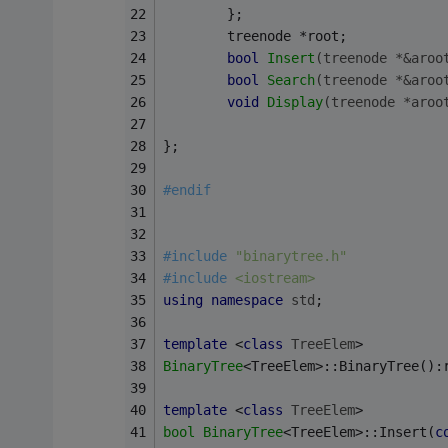
		};
		treenode *root;
bool
Insert
(treenode *&aroo
bool
Search
(treenode *&aroo
void
Display
(treenode *aroo
};
#
endif
#
include
"binarytree.h"
#
include
<iostream>
using
namespace
std
;
template
 <
class
TreeElem
>
BinaryTree
<TreeElem>::BinaryTree():
template
 <
class
TreeElem
>
bool
BinaryTree
<TreeElem>::Insert(
c