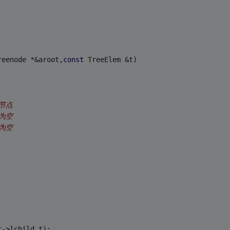
reenode *&aroot,
const
 TreeElem &t)
节点
为空
为空
t->lchild,t);