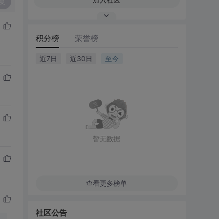
复
积分榜
荣誉榜
近7日
近30日
至今
暂无数据
查看更多榜单
社区公告