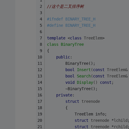
//这个是二叉排序树
#
ifndef
 BINARY_TREE_H
#
define
 BINARY_TREE_H
template
 <
class
TreeElem
>
class
BinaryTree
{
public
:
		BinaryTree();
bool
Insert
(
const
 TreeElem&
bool
Search
(
const
 TreeElem&
void
Display
()
const
;
		~BinaryTree();
private
:
struct
treenode
		{
			TreeElem info;
struct
treenode
 *
lchild
struct
treenode
 *
rchild