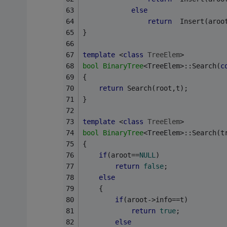
else
return
	Insert(aroo
}
template
 <
class
TreeElem
>
bool
BinaryTree
<TreeElem>::Search(
c
{
return
 Search(root,t);
}
template
 <
class
TreeElem
>
bool
BinaryTree
<TreeElem>::Search(t
{
if
(aroot==
NULL
)
return
false
;
else
	{
if
(aroot->info==t)
return
true
;
else