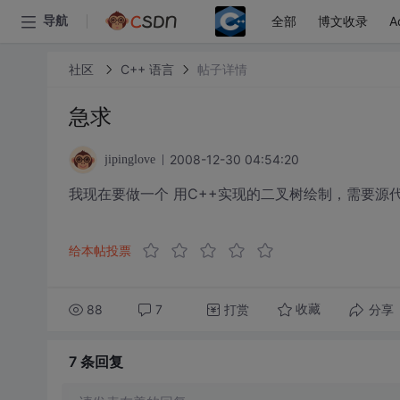
全部
博文收录
A
导航
社区
C++ 语言
帖子详情
急求
2008-12-30 04:54:20
jipinglove
我现在要做一个 用C++实现的二叉树绘制，需要源
给本帖投票
88
7
打赏
分享
收藏
7 条
回复