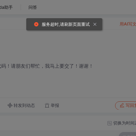
da助手
问答
用AI写
服务超时,请刷新页面重试
代码！请朋友们帮忙，我马上要交了！谢谢！
转发到动态
举报
写回
切换为时间