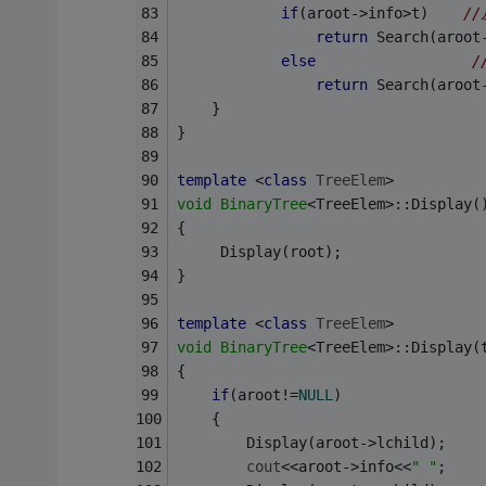
if
(aroot->info>t)    
/
return
 Search(aroot
else
/
return
 Search(aroot
	}
}
template
 <
class
TreeElem
>
void
BinaryTree
<TreeElem>::Display(
{
	 Display(root);
}
template
 <
class
TreeElem
>
void
BinaryTree
<TreeElem>::Display(
{
if
(aroot!=
NULL
)
	{
		Display(aroot->lchild);
cout
<<aroot->info<<
" "
;