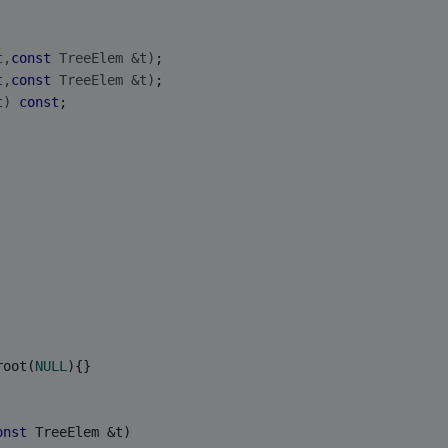
t,
const
 TreeElem &t)
;
t,
const
 TreeElem &t)
;
t)
const
;
root(
NULL
){}
onst
 TreeElem &t)