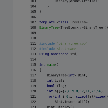
		Display(aroot->rchild);
	}
}
template
 <
class
TreeElem
>
BinaryTree
<TreeElem>::~BinaryTree()
#
include
"binarytree.cpp"
#
include
<iostream>
using
namespace
std
;
int
main
()
{
	BinaryTree<
int
> Bint;
int
 ival;
bool
 flag;
int
 a[]={
2
,
6
,
9
,
8
,
12
,
11
,
23
,
56
};
for
(
int
 i=
0
;i!=
sizeof
(a)/
sizeof
		Bint.Insert(a[i]);
	Bint.Display();