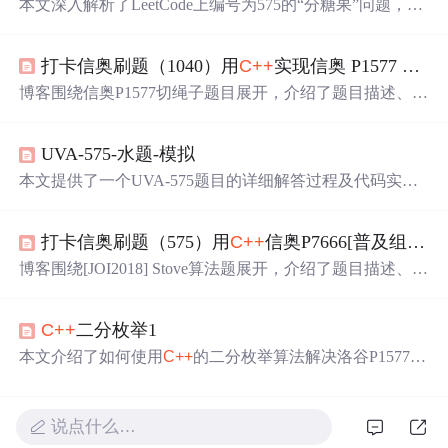
本文深入解析了LeetCode上编号为575的“分糖果”问题，提
供两种有效解决方案，利用
C++
set和unordered_set数据结
构，以计算糖果种类数并确定最多可分发给多少个孩子。
打卡信奥刷题（1040）用
C++
实现信奥 P1577 切绳子
第一种方案使用set记录糖果种类，第二种方案直接通过uno
rdered_set计算种类数，两者均返回糖果种类数与孩子数量
博客围绕信奥P1577切绳子题目展开，介绍了题目描述、输
一半之间的较小值。
入输出格式及数据范围，给出了用
C++
实现的代码。后续
博主还会用
C++
实现信奥比赛算法题、GESP考级编程题
UVA-575-水题-模拟
等，分享编程生活与比赛心得。
本文提供了一个UVA-575题目的详细解答过程及代码实
现，该题目要求按照特定公式进行模拟计算。
打卡信奥刷题（575）用
C++
信奥P7666[普及组/提高] [JOI2018] Stove
博客围绕[JOI2018] Stove算法题展开，介绍了题目描述、输
入输出格式、样例及提示。题目要求根据客人访问数据和
火柴数计算炉子总运行时间最小值，还给出了
C++
实现代
C++
二分枚举1
码。后续博主将用
C++
实现更多信奥比赛等编程题并分享
心得。
本文介绍了如何使用
C++
的二分枚举算法解决洛谷P1577题
——切绳子。通过将绳子长度翻百倍来处理小数，二分枚
举最大长度并在每次迭代中检查是否满足条件，最终找到
符合条件的最长绳子长度。文章提供了思路解析和关键代
说点什么…
码片段。