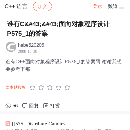
C++ 语言
登录
频道
加入
帖子详情
社区
C++ 语言
谁有C&#43;&#43;面向对象程序设计
P575_1的答案
hebe520205
2008-12-30
谁有C++面向对象程序设计P575_1的答案阿,谢谢我想
要参考下那
给本帖投票
56
回复
打赏
[]575. Distribute Candies