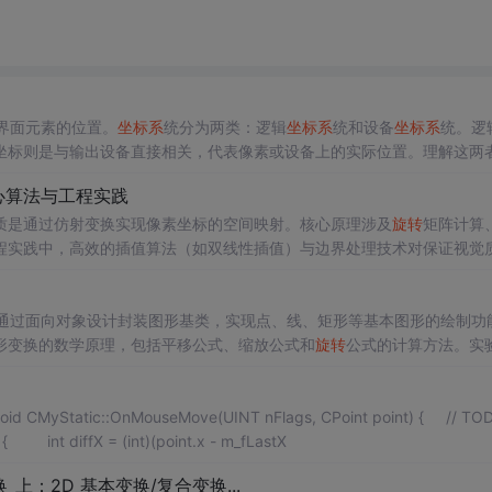
界面元素的位置。
坐标系
统分为两类：逻辑
坐标系
统和设备
坐标系
统。逻
坐标则是与输出设备直接相关，代表像素或设备上的实际位置。理解这两
MFC
（Microsoft Foundation Classes）中，CDC类是所有设备上下文
心算法与工程实践
体、颜色、坐标转换等操作。
质是通过仿射变换实现像素坐标的空间映射。核心原理涉及
旋转
矩阵计算
程实践中，高效的插值算法（如双线性插值）与边界处理技术对保证视觉
CV库实现高性能的仿射变换，开发者能够快速搭建具备实时预览功能的图
也为维护或扩展遗留桌面系统提供了可行方案，尤其在需要集成现代计算
通过面向对象设计封装图形基类，实现点、线、矩形等基本图形的绘制功
形变换的数学原理，包括平移公式、缩放公式和
旋转
公式的计算方法。实
互事件，实现图形创建和变换功能。文章还总结了实验过程中的问题解决
换和数据导出等。
{ // TODO:
ffX = (int)(point.x - m_fLastX
：2D 基本变换/复合变换...