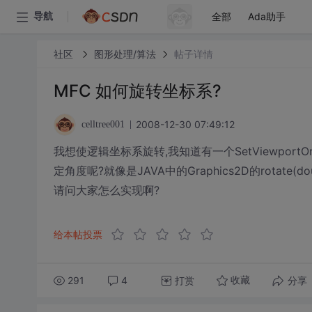
全部
Ada助手
导航
社区
图形处理/算法
帖子详情
MFC 如何旋转坐标系?
2008-12-30 07:49:12
celltree001
我想使逻辑坐标系旋转,我知道有一个SetViewpor
定角度呢?就像是JAVA中的Graphics2D的rotate(do
请问大家怎么实现啊?
给本帖投票
291
4
打赏
分享
收藏