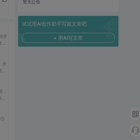
暂无公告
试试用AI创作助手写篇文章吧
辑坐
+ 用AI写文章
者之
类的抽
、坐
质量
像处
机视
能，
验采
经