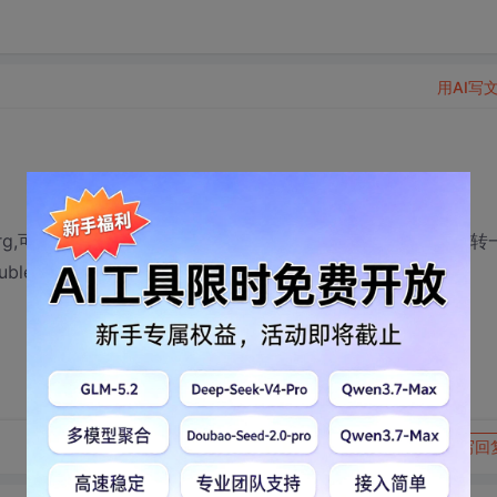
用AI写
tOrg,可以改变原点,也就是平移坐标系了,但是怎么使坐标系能旋转
uble theta)这个函数一样?
转发到动态
举报
写回