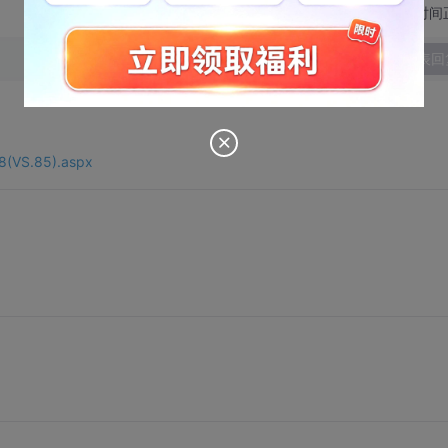
切换为时间
发表回
58(VS.85).aspx