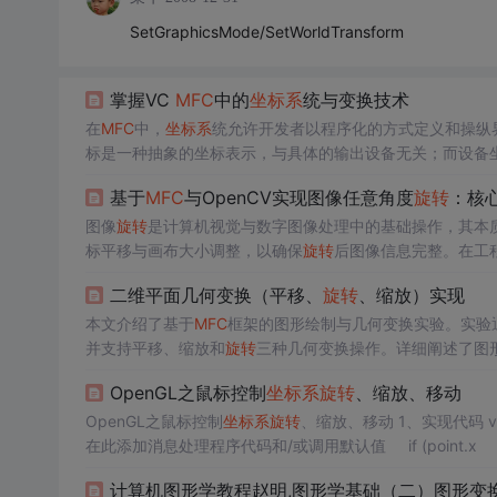
SetGraphicsMode/SetWorldTransform
掌握VC
MFC
中的
坐标系
统与变换技术
在
MFC
中，
坐标系
统允许开发者以程序化的方式定义和操纵
标是一种抽象的坐标表示，与具体的输出设备无关；而设备
间的关系对于开发高效和响应用户操作的应用至关重要。在
基于
MFC
与OpenCV实现图像任意角度
旋转
：核
象基类。它为设备上下文提供了丰富的接口，包括绘图、字
图像
旋转
是计算机视觉与数字图像处理中的基础操作，其本
标平移与画布大小调整，以确保
旋转
后图像信息完整。在工
至关重要。通过结合
MFC
框架构建交互界面，并调用Open
二维平面几何变换（平移、
旋转
、缩放）实现
理工具。这种经典架构不仅适用于学习图像处理核心概念，
觉能力的场景中展现出实用价
本文介绍了基于
MFC
框架的图形绘制与几何变换实验。实验
并支持平移、缩放和
旋转
三种几何变换操作。详细阐述了图
用
MFC
单文档工程，通过视图类管理图形数组，处理鼠标交
OpenGL之鼠标控制
坐标系
旋转
、缩放、移动
验，并提出了功能扩展建议，如增加填充效果、支持三维变
OpenGL之鼠标控制
坐标系
旋转
、缩放、移动 1、实现代码 void CMyStatic::OnMouseMove(UINT nFlags, CPoint point) 
在此添加消息处理程序代码和/或调用默认值 if (point.x { int di
计算机图形学教程赵明,图形学基础（二）图形变换_上