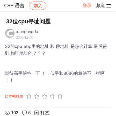
C++ 语言
登录
频道
加入
帖子详情
社区
C++ 语言
32位cpu寻址问题
xiangongda
2008-12-30
32的cpu ebp里的地址 和 段地址 是怎么计算 最后得
到 物理地址的？？？
期待高手解答一下 ！！似乎和8086的算法不一样啊
！！
给本帖投票
102
6
打赏