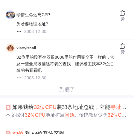
珍惜生命远离CPP
赞
为啥要物理地址?
2008-12-30
xiaoyisnail
赞
32位里的段寄存器跟8086里的作用完全不一样的，涉
及一些全局段描述符表的查找，建议楼主找本32位汇
编的书看看吧
2008-12-30
——到底了——
如果我给
32位
CPU
装33条地址总线，它能
寻址
8G
本文探讨
32位
CPU
地址扩展
问题
。传统教材认为
32位
CP
U
寻址
上限是4GB，虽有PAE等技术，但受诸多限制。理论
上给
32位
CPU
焊33条地址线有扩展可能，但需特殊电路、
32位
和 64位系统区别
操作系统配合及应用程序改造。现实中扩展后兼容性和性