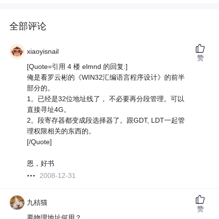
全部评论
xiaoyisnail
赞
[Quote=引用 4 楼 elmnd 的回复:]
俺是看罗云彬的《WIN32汇编语言程序设计》的前半
部分的。
1。已经是32位地址线了， 不必要再分段管理。可以
直接寻址4G。
2。段寄存器都变成段选择器了。跟GDT, LDT一起管
理权限相关的东西的。
[/Quote]
恩，好书
2008-12-31
九桔猫
赞
要物理地址何用？