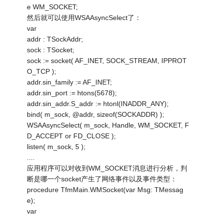
e WM_SOCKET;
然后就可以使用WSAAsyncSelect了：
var
addr : TSockAddr;
sock : TSocket;
sock := socket( AF_INET, SOCK_STREAM, IPPROT
O_TCP );
addr.sin_family := AF_INET;
addr.sin_port := htons(5678);
addr.sin_addr.S_addr := htonl(INADDR_ANY);
bind( m_sock, @addr, sizeof(SOCKADDR) );
WSAAsyncSelect( m_sock, Handle, WM_SOCKET, F
D_ACCEPT or FD_CLOSE );
listen( m_sock, 5 );
....
应用程序可以对收到WM_SOCKET消息进行分析，判
断是哪一个socket产生了网络事件以及事件类型：
procedure TfmMain.WMSocket(var Msg: TMessag
e);
var