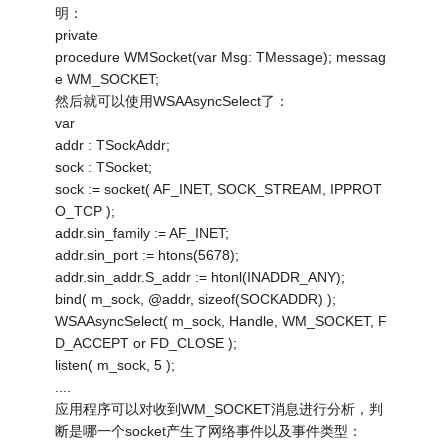
明：
private
procedure WMSocket(var Msg: TMessage); messag
e WM_SOCKET;
然后就可以使用WSAAsyncSelect了：
var
addr : TSockAddr;
sock : TSocket;
sock := socket( AF_INET, SOCK_STREAM, IPPROT
O_TCP );
addr.sin_family := AF_INET;
addr.sin_port := htons(5678);
addr.sin_addr.S_addr := htonl(INADDR_ANY);
bind( m_sock, @addr, sizeof(SOCKADDR) );
WSAAsyncSelect( m_sock, Handle, WM_SOCKET, F
D_ACCEPT or FD_CLOSE );
listen( m_sock, 5 );
....
应用程序可以对收到WM_SOCKET消息进行分析，判
断是哪一个socket产生了网络事件以及事件类型：