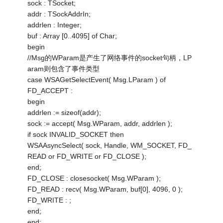
sock : TSocket;
addr : TSockAddrIn;
addrlen : Integer;
buf : Array [0..4095] of Char;
begin
//Msg的WParam是产生了网络事件的socket句柄，LP
aram则包含了事件类型
case WSAGetSelectEvent( Msg.LParam ) of
FD_ACCEPT :
begin
addrlen := sizeof(addr);
sock := accept( Msg.WParam, addr, addrlen );
if sock INVALID_SOCKET then
WSAAsyncSelect( sock, Handle, WM_SOCKET, FD_
READ or FD_WRITE or FD_CLOSE );
end;
FD_CLOSE : closesocket( Msg.WParam );
FD_READ : recv( Msg.WParam, buf[0], 4096, 0 );
FD_WRITE : ;
end;
end;