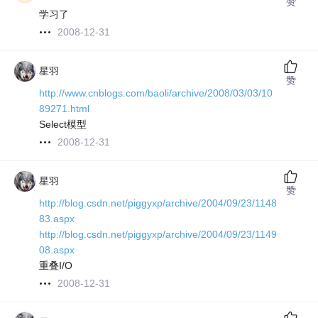
赞
学习了
2008-12-31
星羽
赞
http://www.cnblogs.com/baoli/archive/2008/03/03/10
89271.html
Select模型
2008-12-31
星羽
赞
http://blog.csdn.net/piggyxp/archive/2004/09/23/1148
83.aspx
http://blog.csdn.net/piggyxp/archive/2004/09/23/1149
08.aspx
重叠I/O
2008-12-31