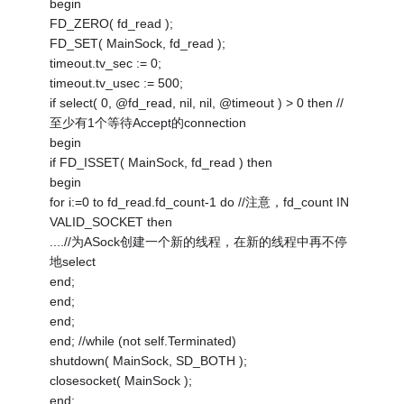
begin
FD_ZERO( fd_read );
FD_SET( MainSock, fd_read );
timeout.tv_sec := 0;
timeout.tv_usec := 500;
if select( 0, @fd_read, nil, nil, @timeout ) > 0 then //
至少有1个等待Accept的connection
begin
if FD_ISSET( MainSock, fd_read ) then
begin
for i:=0 to fd_read.fd_count-1 do //注意，fd_count IN
VALID_SOCKET then
....//为ASock创建一个新的线程，在新的线程中再不停
地select
end;
end;
end;
end; //while (not self.Terminated)
shutdown( MainSock, SD_BOTH );
closesocket( MainSock );
end;