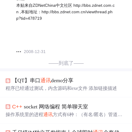
本贴来自ZDNetChina中文社区 http://bbs.zdnet.com.c
n ,本贴地址：http://bbs.zdnet.com.cn/viewthread.ph
p?tid=478719
2008-12-31
——到底了——
【QT】串口
通讯
demo分享
程序已经通过测试，内含源码和exe文件 添加链接描述
C++
socket 网络编程 简单聊天室
操作系统里的进程
通讯
方式有6种：（有名/匿名）管道、
信号、消息队列、信号量、内存(最快)、套接字(最常用)，
这里我们来介绍用socket来实现进程
通讯
。 1、简单实现一