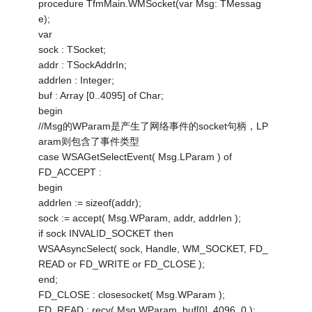
procedure TfmMain.WMSocket(var Msg: TMessag
e);
var
sock : TSocket;
addr : TSockAddrIn;
addrlen : Integer;
buf : Array [0..4095] of Char;
begin
//Msg的WParam是产生了网络事件的socket句柄，LP
aram则包含了事件类型
case WSAGetSelectEvent( Msg.LParam ) of
FD_ACCEPT :
begin
addrlen := sizeof(addr);
sock := accept( Msg.WParam, addr, addrlen );
if sock INVALID_SOCKET then
WSAAsyncSelect( sock, Handle, WM_SOCKET, FD_
READ or FD_WRITE or FD_CLOSE );
end;
FD_CLOSE : closesocket( Msg.WParam );
FD_READ : recv( Msg.WParam, buf[0], 4096, 0 );