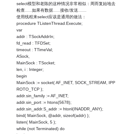
select模型和老陈的这种情况非常相似：周而复始地去
检查......如果有数据......接收/发送.......
使用线程来select应该是通用的做法：
procedure TListenThread.Execute;
var
addr : TSockAddrIn;
fd_read : TFDSet;
timeout : TTimeVal;
ASock,
MainSock : TSocket;
len, i : Integer;
begin
MainSock := socket( AF_INET, SOCK_STREAM, IPP
ROTO_TCP );
addr.sin_family := AF_INET;
addr.sin_port := htons(5678);
addr.sin_addr.S_addr := htonl(INADDR_ANY);
bind( MainSock, @addr, sizeof(addr) );
listen( MainSock, 5 );
while (not Terminated) do