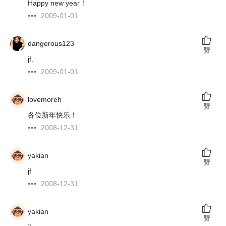
Happy new year！
2009-01-01
dangerous123
赞
jf.
2009-01-01
lovemoreh
赞
各位新年快乐！
2008-12-31
yakian
赞
jf
2008-12-31
yakian
赞