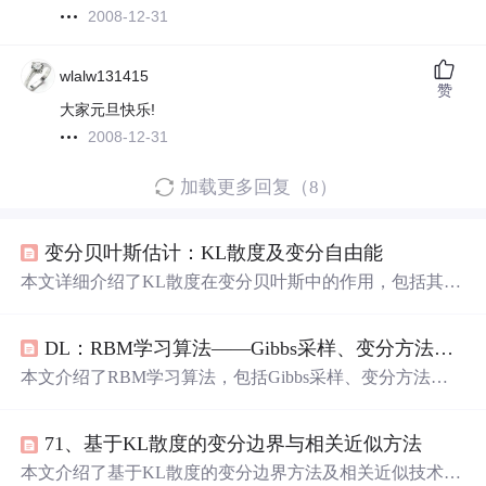
2008-12-31
wlalw131415
赞
大家元旦快乐!
2008-12-31
加载更多回复（8）
变分贝叶斯估计：KL散度及变分自由能
本文详细介绍了KL散度在变分贝叶斯中的作用，包括其定
义、性质以及在度量近似后验分布与真实后验分布差异的
应用。重点阐述了变分推断中的变分自由能概念，以及它
DL：RBM学习算法——Gibbs采样、变分方法、对比散度、模拟退火
与最大化证据下界的关联，强调了在优化过程中的策略和
目标。,
本文介绍了RBM学习算法，包括Gibbs采样、变分方法、
对比散度和模拟退火等关键方法。Gibbs采样是一种基于马
尔科夫链的采样技术，变分方法通过变分优化解决概率推
71、基于KL散度的变分边界与相关近似方法
理问题，对比散度简化了RBM学习过程，而模拟退火算法
则是一种通用的优化策略，用于避免局部最优。
本文介绍了基于KL散度的变分边界方法及相关近似技术，