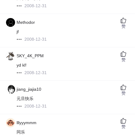
2008-12-31
Methodor
赞
jf
2008-12-31
SKY_4K_PPM
赞
yd kl!
2008-12-31
jiang_jiajia10
赞
元旦快乐
2008-12-31
lllyyymmm
赞
同乐