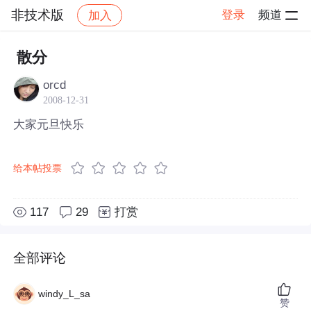
非技术版
登录
频道
加入
帖子详情
社区
非技术版
散分
orcd
2008-12-31
大家元旦快乐
给本帖投票
117
29
打赏
全部评论
windy_L_sa
赞