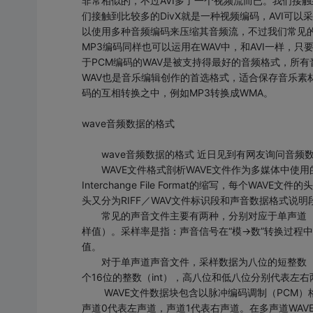
非常相似的，不过AVI多了一个视频流而已。我们接触到
们接触到比较多的DivX就是一种视频编码，AVI可以
以使用多种音频编码来压缩其音频流，不过我们常见的都
MP3编码同样也可以运用在WAV中，和AVI一样，只要
于PCM编码的WAV是被支持得最好的音频格式，所
WAV也是音乐编辑创作的首选格式，适合保存音乐素
码的互相转换之中，例如MP3转换成WMA。
wave音频数据的格式
wave音频数据的格式 近日见到有网友询问音频
WAVE文件格式剖析WAVE文件作为多媒体中使用的声波
Interchange File Format的缩写，每个WA
头又分为RIFF／WAV文件标识段和声音数据格式说
常见的声音文件主要有两种，分别对应于单声道（11.02
样值）。采样率是指：声音信号在“模→数”转换过程
值。
对于单声道声音文件，采样数据为八位的短整数（shor
个16位的整数（int），高八位和低八位分别代表左
WAVE文件数据块包含以脉冲编码调制（PCM）格
声道0代表左声道，声道1代表右声道。在多声道WAV