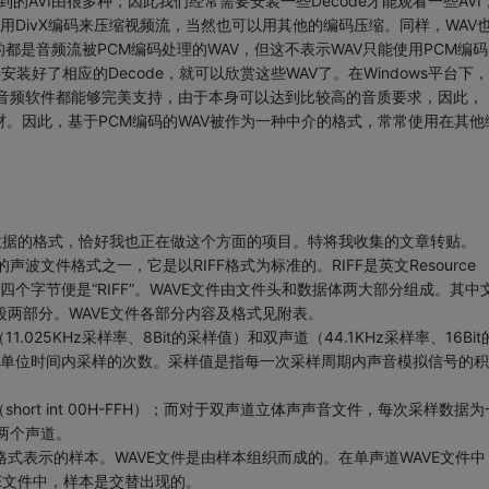
的AVI由很多种，因此我们经常需要安装一些Decode才能观看一些AVI
采用DivX编码来压缩视频流，当然也可以用其他的编码压缩。同样，WAV
是音频流被PCM编码处理的WAV，但这不表示WAV只能使用PCM编码
安装好了相应的Decode，就可以欣赏这些WAV了。在Windows平台下
有音频软件都能够完美支持，由于本身可以达到比较高的音质要求，因此，
材。因此，基于PCM编码的WAV被作为一种中介的格式，常常使用在其他
数据的格式，恰好我也正在做这个方面的项目。特将我收集的文章转贴。
文件格式之一，它是以RIFF格式为标准的。RIFF是英文Resource
VE文件的头四个字节便是“RIFF”。WAVE文件由文件头和数据体两大部分组成。其中
明段两部分。WAVE文件各部分内容及格式见附表。
5KHz采样率、8Bit的采样值）和双声道（44.1KHz采样率、16Bit
中单位时间内采样的次数。采样值是指每一次采样周期内声音模拟信号的积
t int 00H-FFH）；而对于双声道立体声声音文件，每次采样数据为
右两个声道。
式表示的样本。WAVE文件是由样本组织而成的。在单声道WAVE文件中
E文件中，样本是交替出现的。