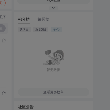
复
正序
积分榜
荣誉榜
复
近7日
近30日
至今
暂无数据
查看更多榜单
社区公告