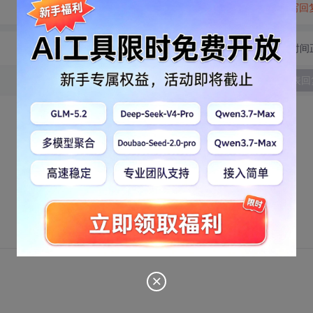
转发到动态
举报
写回
切换为时间
发表回