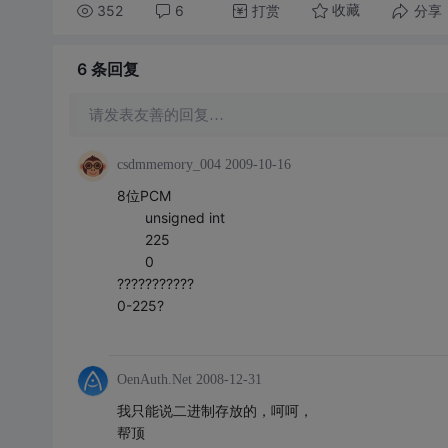
352
6
打赏
分享
收藏
6 条
回复
请发表友善的回复…
csdmmemory_004
2009-10-16
8位PCM
unsigned int
225
0
???????????
0-225?
OenAuth.Net
2008-12-31
我只能说二进制存放的，呵呵，
帮顶