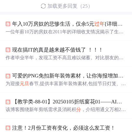
加载更多回复（25）
年入10万房奴的悲惨生活，仅余5元
过年
[详细收支记录]
一位年薪10万的房奴在2011年的详细收支情况揭示了生活
的艰辛。尽管收入突破10万，但他仅在
元旦
前一天兜里剩
下5元钱。春节时，他依靠年终奖和工资度过，但大部
分
资
现在搞IT的真是越来越不值钱了 ！！！
金用于生活开销、还债、子女抚养和人情往来。文中详细
列举了各项支出，包括饮食、衣物、住房、交通、通讯、
作者毕业半年，发现工资不高且难以储蓄。对比朋友的销
家庭费用等，并对比了过去的生活方式，反映了经济压力
售工作，感到自己的收入较低。面临节日开销和回家
过年
对生活质量的影响。
的经济压力，考虑转行。
可爱的PNG免扣新年装饰素材，让你海报增加节日气氛
为迎接
元旦
春节,提供丰富新年装饰素材,包括节日灯笼、圣
诞小元素等,矢量免扣PNG格式,适用于海报、广告及贺卡设
计。
【教学类-88-01】20250105折纸窗花01——AI剪纸窗花（团花）——01图形的提取
该博客围绕新年剪纸需求及消耗积
分
，介绍用通义万相2.0
生成中心对称窗花纹样。使用UIBOT下载图片，结合UIB
OT和PS修改白色背景，后续用Python代码处理图片，如切
注意！2月份工资有变化，必须这么发工资！
掉白边、统一大小等。但处理过程中遇到切边和边缘模糊