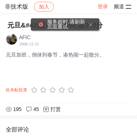
非技术版
登录
频道
加入
帖子详情
社区
非技术版
服务超时,请刷新
元旦&#43;过年&#xff0c;散300分
页面重试
AFIC
2008-12-31
元旦加班，倒休到春节，凑热闹一起散分。
给本帖投票
195
45
打赏
全部评论