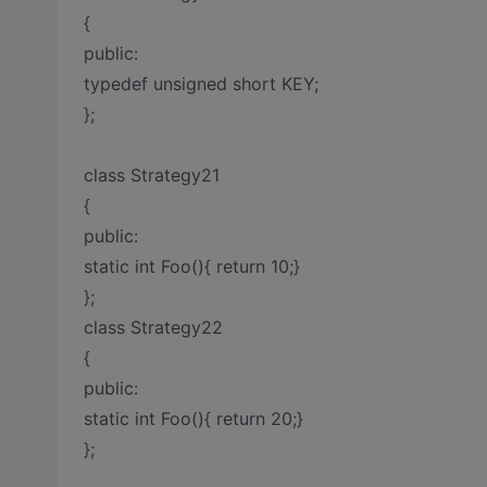
{
public:
typedef unsigned short KEY;
};
class Strategy21
{
public:
static int Foo(){ return 10;}
};
class Strategy22
{
public:
static int Foo(){ return 20;}
};