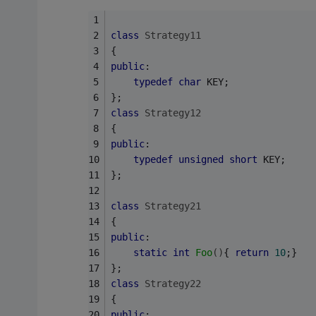
class
Strategy11
{ 
public
: 
typedef
char
 KEY; 
}; 
class
Strategy12
{ 
public
: 
typedef
unsigned
short
 KEY; 
}; 
class
Strategy21
{ 
public
: 
static
int
Foo
()
{ 
return
10
;} 
}; 
class
Strategy22
{ 
public
: 