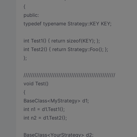
{
public:
typedef typename Strategy::KEY KEY;
int Test1() { return sizeof(KEY); };
int Test2() { return Strategy::Foo(); };
};
//////////////////////////////////////////////////
void Test()
{
BaseClass<MyStrategy> d1;
int n1 = d1.Test1();
int n2 = d1.Test2();
BaseClass<YourStrategy> d2;