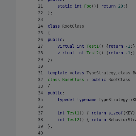
static
int
Foo
()
{ 
return
20
;} 
}; 
class
RootClass
{ 
public
: 
virtual
int
Test1
()
{
return
-1
;}
virtual
int
Test2
()
{
return
-1
;}
}; 
template
 <
class
TypeStrategy
,
class
B
class
BaseClass
 : 
public
 RootClass 
{ 
public
: 
typedef
typename
 TypeStrategy::K
int
Test1
()
{ 
return
sizeof
(KEY)
int
Test2
()
{ 
return
 BehaviorStr
}; 