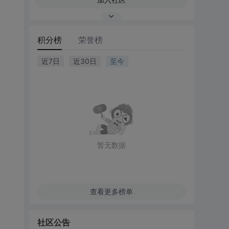
积分榜
荣誉榜
近7日
近30日
至今
暂无数据
查看更多榜单
社区公告