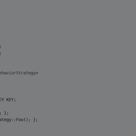
; 
; 
ehaviorStrategy
>
EY KEY; 
; }; 
ategy::Foo(); }; 