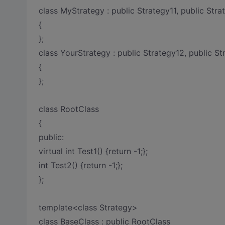
class MyStrategy : public Strategy11, public Stra
{
};
class YourStrategy : public Strategy12, public S
{
};
class RootClass
{
public:
virtual int Test1() {return -1;};
int Test2() {return -1;};
};
template<class Strategy>
class BaseClass : public RootClass