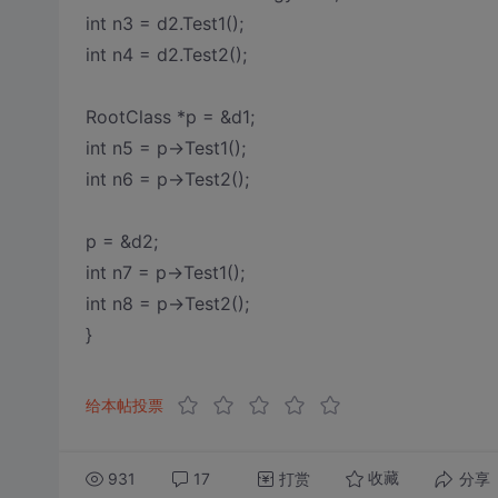
int n3 = d2.Test1();
int n4 = d2.Test2();
RootClass *p = &d1;
int n5 = p->Test1();
int n6 = p->Test2();
p = &d2;
int n7 = p->Test1();
int n8 = p->Test2();
}
给本帖投票
931
17
打赏
分享
收藏