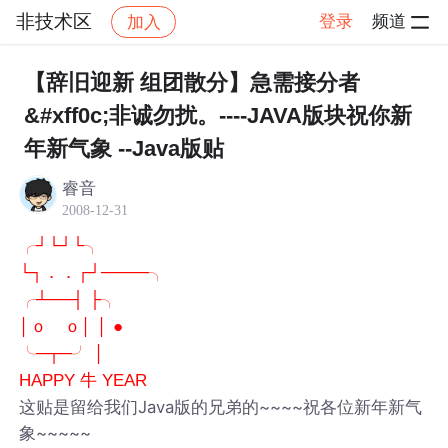
非技术区
登录
频道
加入
帖子详情
社区
非技术区
【辞旧迎新 组团散分】急需接分者
&#xff0c;非诚勿扰。----JAVA版块祝你新
年新气象 --Java版贴
睿音
2008-12-31
╭┘└┘└╮
└┐．．┌┘────╮
╭┴──┤ ├╮
│ｏ ｏ│ │ ●
╰─┬─╯ │
HAPPY 牛 YEAR
这贴是留给我们Java版的兄弟的~~~~祝各位新年新气
象~~~~~