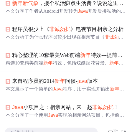
新年
新气象
，接个私活赚点生活费？说说这里的弯弯绕
本文分享了作者从Android开发转为
Java
开发后接私活的经
历，包括技术栈选择、接活渠道、报价技巧及合同签订等
内容，揭示了兼职接外包的收益与风险。
程序员很少上《
非诚
勿扰
》电视节目相亲之分析
本文分析了为什么程序员较少出现在相亲节目《
非诚
勿扰
》中，从时间、理性、舞台表现力、从业人员数量、经济
收入、VCR录制、心理承受能力、明星梦想、价值观念和
精心整理的10套最美Web前端
新年
特效---提前
祝
大
低调务实等方面进行了详细阐述。
精选10套精美前端
新年
特效，包括炫酷烟花背景、
新年
祝
福动画等，营造浓郁
新年
氛围。
来自程序员的2014
新年
问候-
java
版本
本文展示了一个简单的
Java
程序，用于实现并输出
新年
祝
福语，包括'
祝
大家
新年
新气象
!'和'
祝
大家马到成功之年生
活,工作,事业更上一层楼!'两句话。
Java
小项目之：相亲网站，来一起
非诚
勿扰
！
本文分享了一个使用
Java
实现的相亲网站项目，包括前台
系统和后台管理系统。通过代码展示了如何进行用户信息
的查询、保存和查找操作，适用于学习
Java
数据库操作和
29