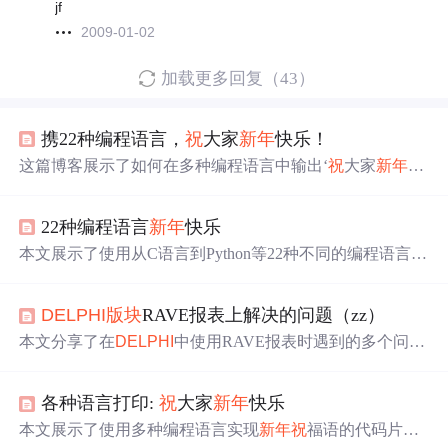
jf
2009-01-02
加载更多回复（43）
携22种编程语言，
祝
大家
新年
快乐！
这篇博客展示了如何在多种编程语言中输出‘
祝
大家
新年
快
乐’的代码示例，包括C、C++、QBasic、Asp、PHP、JScri
pt、VBScript、Jscript、
Delphi
、VB、VC、shell、perl、jav
22种编程语言
新年
快乐
a、PowerBuilder、C#、COBOL、Python、AS、Foxpro、D
OS批处理和Matlab。通过这些例子，读者可以了解到不同
本文展示了使用从C语言到Python等22种不同的编程语言来
编程语言的基本语法结构。
表达
新年
祝
福的独特方式，每种语言都用其特有的语法展
示了同样的温暖
祝
愿。
DELPHI
版块
RAVE报表上解决的问题（zz）
本文分享了在
DELPHI
中使用RAVE报表时遇到的多个问题
及解决方法，包括动态设置报表内容、保存为HTML或PD
F格式、与IntraWeb无缝连接、让用户动态修改报表格式
各种语言打印:
祝
大家
新年
快乐
等，还提及了报表中插入日期页数、传值、格式转换等问
题的处理，程序在XP+D6+Rave5.1下调试通过。
本文展示了使用多种编程语言实现
新年
祝
福语的代码片