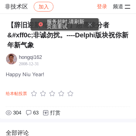
非技术区
登录
频道
加入
帖子详情
社区
非技术区
服务超时,请刷新
【辞旧迎新 组团散分】急需接分者
页面重试
&#xff0c;非诚勿扰。----Delphi版块祝你新
年新气象
hongqi162
2008-12-31
Happy Niu Year!
给本帖投票
304
63
打赏
全部评论