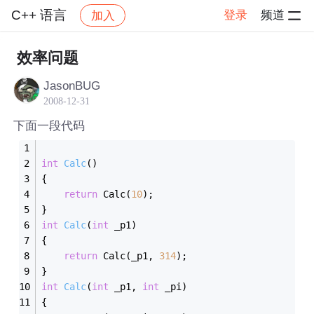
C++ 语言
登录
频道
加入
帖子详情
社区
C++ 语言
效率问题
JasonBUG
2008-12-31
下面一段代码
int
Calc
()
{
return
 Calc(
10
);
}
int
Calc
(
int
 _p1)
{
return
 Calc(_p1, 
314
);
}
int
Calc
(
int
 _p1, 
int
 _pi)
{