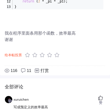
return
 (
2
 * _pi * _p1);
}
我在程序里面条用那个函数，效率最高
谢谢
给本帖投票
116
11
打赏
全部评论
xuruichen
赞
写成预定义的效率最高