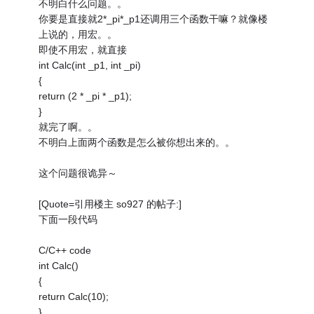
不明白什么问题。。
你要是直接就2*_pi*_p1还调用三个函数干嘛？就像楼
上说的，用宏。。
即使不用宏，就直接
int Calc(int _p1, int _pi)
{
return (2 * _pi * _p1);
}
就完了啊。。
不明白上面两个函数是怎么被你想出来的。。
这个问题很诡异～
[Quote=引用楼主 so927 的帖子:]
下面一段代码
C/C++ code
int Calc()
{
return Calc(10);
}