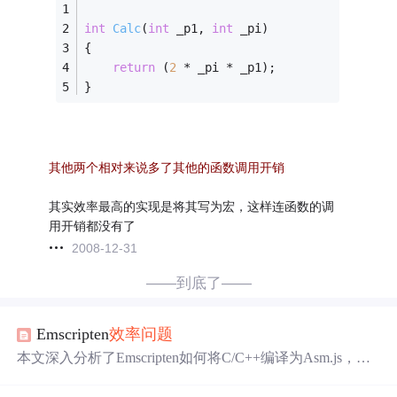
int
Calc
(
int
 _p1, 
int
 _pi)
{
return
 (
2
 * _pi * _p1);
}
其他两个相对来说多了其他的函数调用开销
其实效率最高的实现是将其写为宏，这样连函数的调
用开销都没有了
2008-12-31
——到底了——
Emscripten
效率
问题
本文深入分析了Emscripten如何将C/C++编译为Asm.js，探
讨由此引发的
效率
问题
，并提出了其他可能的优化方案。