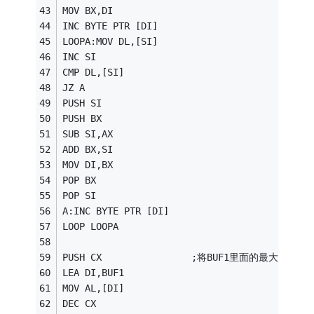
MOV BX,DI 
INC BYTE PTR [DI] 
LOOPA:MOV DL,[SI] 
INC SI 
CMP DL,[SI] 
JZ A 
PUSH SI 
PUSH BX 
SUB SI,AX 
ADD BX,SI 
MOV DI,BX 
POP BX 
POP SI 
A:INC BYTE PTR [DI] 
LOOP LOOPA 
PUSH CX                ;将BUF1里面的最大数找
LEA DI,BUF1 
MOV AL,[DI] 
DEC CX 