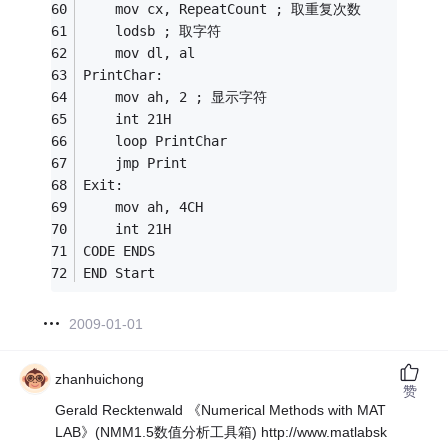
	mov cx, RepeatCount ; 取重复次数
	lodsb ; 取字符
	mov dl, al
PrintChar:
	mov ah, 2 ; 显示字符
	int 21H
	loop PrintChar
	jmp Print
Exit:
	mov ah, 4CH
	int 21H
CODE ENDS
END Start
2009-01-01
zhanhuichong
赞
Gerald Recktenwald 《Numerical Methods with MAT
LAB》(NMM1.5数值分析工具箱) http://www.matlabsk