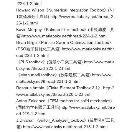
-226-1-2.html
Howard Wilson《Numerical Integration Toolbox》(NI
T数值积分工具箱) http://www.matlabsky.net/thread-2
25-1-2.html
Kevin Murphy《Kalman filter toolbox》(卡曼滤波工具
箱)http://www.matlabsky.net/thread-224-1-2.html
Brian Birge《Particle Swarm Optimization Toolbox》
(PSO粒子群优化工具箱) http://www.matlabsky.net/thr
ead-223-1-2.html
《PLS toolbox》(偏最小二乘工具箱) http://www.matla
bsky.net/thread-222-1-2.html
《Math modl toolbox》(数学建模工具箱) http://www.
matlabsky.net/thread-221-1-2.html
Rasmus Anthin《Finite Element Toolbox 2.1》 http://
www.matlabsky.net/thread-220-1-2.html
Anton Zaicenco《FEM toolbox for solid mechanics》
(固体力学有限元工具箱)http://www.matlabsky.net/thre
ad-219-1-2.html
J.Divahar 《Airfoil_Analyzer_toolbox》(翼型分析工具
箱) http://www.matlabsky.net/thread-218-1-2.html