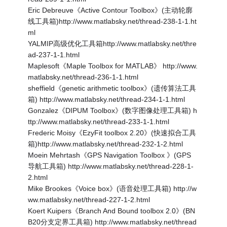
Eric Debreuve《Active Contour Toolbox》(主动轮廓
线工具箱)http://www.matlabsky.net/thread-238-1-1.ht
ml
YALMIP高级优化工具箱http://www.matlabsky.net/thre
ad-237-1-1.html
Maplesoft《Maple Toolbox for MATLAB》 http://www.
matlabsky.net/thread-236-1-1.html
sheffield《genetic arithmetic toolbox》(遗传算法工具
箱) http://www.matlabsky.net/thread-234-1-1.html
Gonzalez《DIPUM Toolbox》(数字图像处理工具箱) h
ttp://www.matlabsky.net/thread-233-1-1.html
Frederic Moisy《EzyFit toolbox 2.20》(快速拟合工具
箱)http://www.matlabsky.net/thread-232-1-2.html
Moein Mehrtash《GPS Navigation Toolbox 》(GPS
导航工具箱) http://www.matlabsky.net/thread-228-1-
2.html
Mike Brookes《Voice box》(语音处理工具箱) http://w
ww.matlabsky.net/thread-227-1-2.html
Koert Kuipers《Branch And Bound toolbox 2.0》(BN
B20分支定界工具箱) http://www.matlabsky.net/thread