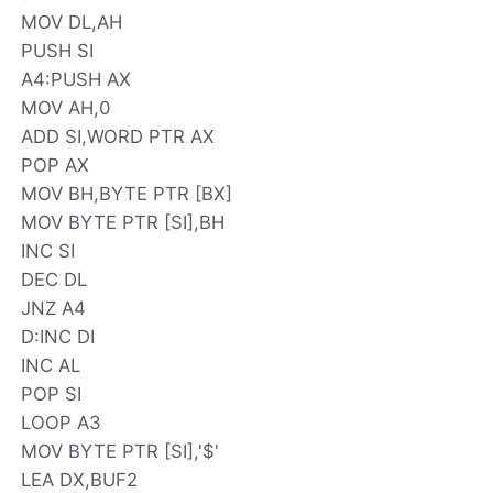
MOV DL,AH
PUSH SI
A4:PUSH AX
MOV AH,0
ADD SI,WORD PTR AX
POP AX
MOV BH,BYTE PTR [BX]
MOV BYTE PTR [SI],BH
INC SI
DEC DL
JNZ A4
D:INC DI
INC AL
POP SI
LOOP A3
MOV BYTE PTR [SI],'$'
LEA DX,BUF2