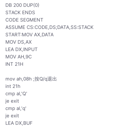
DB 200 DUP(0)
STACK ENDS
CODE SEGMENT
ASSUME CS:CODE,DS;DATA,SS:STACK
START:MOV AX,DATA
MOV DS,AX
LEA DX,INPUT
MOV AH,9C
INT 21H
mov ah,08h ;按Q/q退出
int 21h
cmp al,'Q'
je exit
cmp al,'q'
je exit
LEA DX,BUF