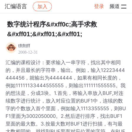
汇编语言
登录
频道
加入
帖子详情
社区
汇编语言
数字统计程序&#xff0c;高手求救
&#xff01;&#xff01;&#xff01;
tftfttff
2008-12-31
汇编的课程设计：要求输入一串字符，找出其中相同
的，并且最长的字符串，输出。例如，输入12223444
444456，就输出为4444444，如果有相同长度的，
例如11111133444555555，则输出111111555555。我
的想法是，分成3块。1.首先，将输入串放入BUF,对连
续数字进行统计，放入对应位置的BUF1中，连续的数
字的个数放入首个里面，例如输入1113355555，则BU
F1里面为3002050000。2.然后进行排序，找出BUF1
里面的最大数。3.按最大数对BUF1进行扫描，有与最
大数相同的，就找到BUF里面对应位置的字符，在BUF