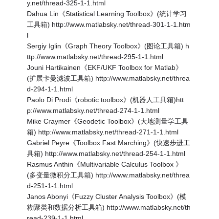
y.net/thread-325-1-1.html
Dahua Lin《Statistical Learning Toolbox》(统计学习
工具箱) http://www.matlabsky.net/thread-301-1-1.htm
l
Sergiy Iglin《Graph Theory Toolbox》(图论工具箱) h
ttp://www.matlabsky.net/thread-295-1-1.html
Jouni Hartikainen《EKF/UKF Toolbox for Matlab》
(扩展卡曼滤波工具箱) http://www.matlabsky.net/threa
d-294-1-1.html
Paolo Di Prodi《robotic toolbox》(机器人工具箱)htt
p://www.matlabsky.net/thread-274-1-1.html
Mike Craymer《Geodetic Toolbox》(大地测量学工具
箱) http://www.matlabsky.net/thread-271-1-1.html
Gabriel Peyre《Toolbox Fast Marching》(快速步进工
具箱) http://www.matlabsky.net/thread-254-1-1.html
Rasmus Anthin《Multivariable Calculus Toolbox 》
(多变量微积分工具箱) http://www.matlabsky.net/threa
d-251-1-1.html
Janos Abonyi《Fuzzy Cluster Analysis Toolbox》(模
糊聚类和数据分析工具箱) http://www.matlabsky.net/th
read-239-1-1.html