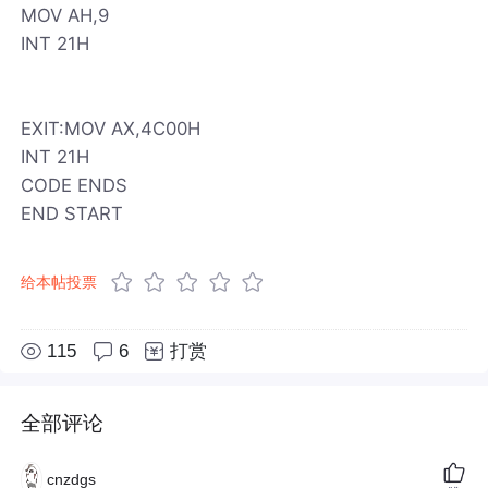
MOV AH,9
INT 21H
EXIT:MOV AX,4C00H
INT 21H
CODE ENDS
END START
给本帖投票
115
6
打赏
全部评论
cnzdgs