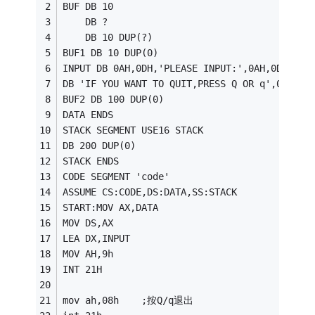
BUF DB 10 
    DB ? 
    DB 10 DUP(?) 
BUF1 DB 10 DUP(0) 
INPUT DB 0AH,0DH,'PLEASE INPUT:',0AH,0DH 
DB 'IF YOU WANT TO QUIT,PRESS Q OR q',0AH,0D
BUF2 DB 100 DUP(0) 
DATA ENDS 
STACK SEGMENT USE16 STACK 
DB 200 DUP(0) 
STACK ENDS 
CODE SEGMENT 'code'
ASSUME CS:CODE,DS:DATA,SS:STACK 
START:MOV AX,DATA 
MOV DS,AX 
LEA DX,INPUT 
MOV AH,9h
INT 21H 
mov ah,08h    ;按Q/q退出 