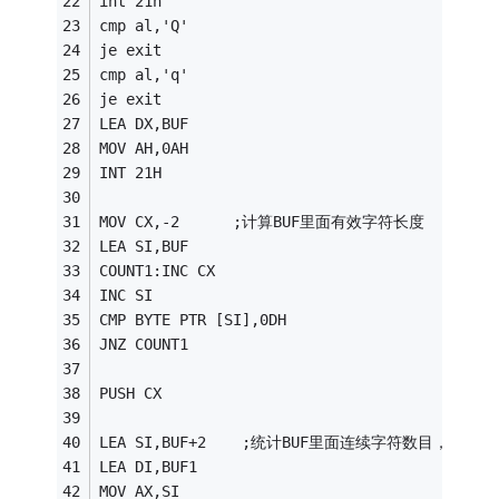
int 21h 
cmp al,'Q' 
je exit 
cmp al,'q' 
je exit 
LEA DX,BUF 
MOV AH,0AH 
INT 21H 
MOV CX,-2      ;计算BUF里面有效字符长度 
LEA SI,BUF 
COUNT1:INC CX 
INC SI 
CMP BYTE PTR [SI],0DH 
JNZ COUNT1 
PUSH CX 
LEA SI,BUF+2    ;统计BUF里面连续字符数目，放到
LEA DI,BUF1 
MOV AX,SI 