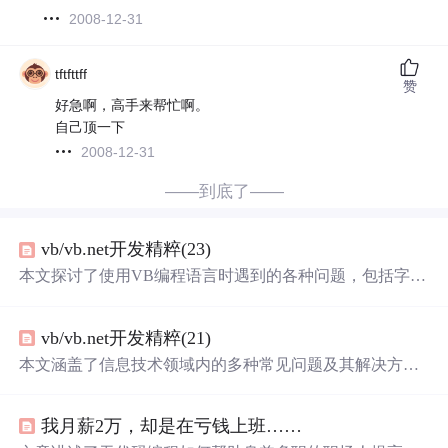
2008-12-31
tftfttff
赞
好急啊，高手来帮忙啊。
自己顶一下
2008-12-31
——到底了——
vb/vb.net开发精粹(23)
本文探讨了使用VB编程语言时遇到的各种问题，包括字符
串数据提取、模块化、数据库操作、
程序
性能优化、文件
操作、GUI设计等多个方面，并提供了详细的解决方案和
vb/vb.net开发精粹(21)
思路。涵盖了从基础到进阶的多个知识点，适合VB初学者
和有一定经验的开发者。
本文涵盖了信息技术领域内的多种常见问题及其解决方
案，包括但不限于VB编程、数据库操作、图像处理、音视
频技术、人工智能等多个方面。从基础知识到高级应用，
我月薪2万，却是在亏钱上班……
旨在帮助开发者解决实际问题。