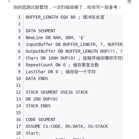
赞
你的思路比较繁琐，一次扫描就够了，给你写一段参考：
BUFFER_LENGTH EQU 80 ; 缓冲区长度
DATA SEGMENT
NewLine DB 0AH, 0DH, '$'
InputBuffer DB BUFFER_LENGTH, ?, BUFFER_LENGT
OutputBuffer DB BUFFER_LENGTH DUP(?), ?
Chars DB 100H DUP(0) ; 按顺序储存哪些字符出现
RepeatCount DW 0 ; 储存重复次数
LastChar DB 0 ; 储存前一个字符
DATA ENDS
STACK SEGMENT USE16 STACK 
DB 200 DUP(0) 
STACK ENDS 
CODE SEGMENT
ASSUME CS:CODE, DS:DATA, SS:STACK
Start: