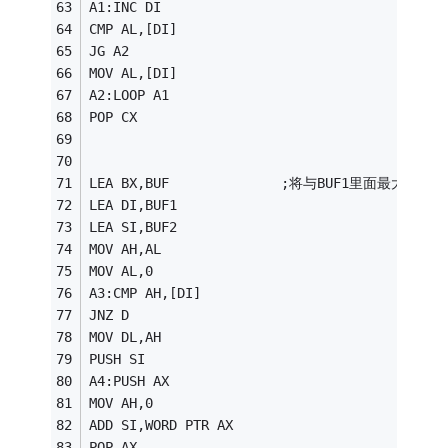
A1:INC DI 
CMP AL,[DI] 
JG A2 
MOV AL,[DI] 
A2:LOOP A1 
POP CX 
LEA BX,BUF              ;将与BUF1里面
LEA DI,BUF1 
LEA SI,BUF2 
MOV AH,AL 
MOV AL,0 
A3:CMP AH,[DI] 
JNZ D 
MOV DL,AH 
PUSH SI 
A4:PUSH AX 
MOV AH,0 
ADD SI,WORD PTR AX 
POP AX 