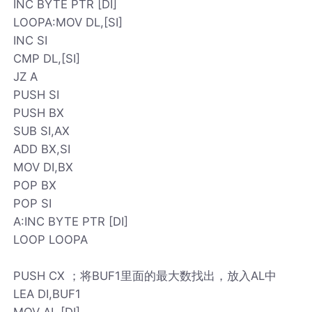
INC BYTE PTR [DI]
LOOPA:MOV DL,[SI]
INC SI
CMP DL,[SI]
JZ A
PUSH SI
PUSH BX
SUB SI,AX
ADD BX,SI
MOV DI,BX
POP BX
POP SI
A:INC BYTE PTR [DI]
LOOP LOOPA
PUSH CX ；将BUF1里面的最大数找出，放入AL中
LEA DI,BUF1
MOV AL,[DI]