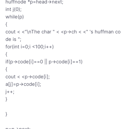
huffnode *p=head->next;
int j(0);
while(p)
{
cout < <"\nThe char " < <p->ch < <" 's huffman co
de is ";
for(int i=0;i <100;i++)
{
if(p->code[i]==0 || p->code[i]==1)
{
cout < <p->code[i];
a[j]=p->code[i];
j++;
}
}
p=p->next;