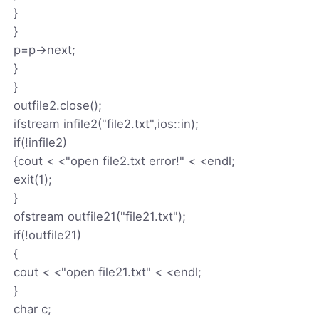
}
}
p=p->next;
}
}
outfile2.close();
ifstream infile2("file2.txt",ios::in);
if(!infile2)
{cout < <"open file2.txt error!" < <endl;
exit(1);
}
ofstream outfile21("file21.txt");
if(!outfile21)
{
cout < <"open file21.txt" < <endl;
}
char c;