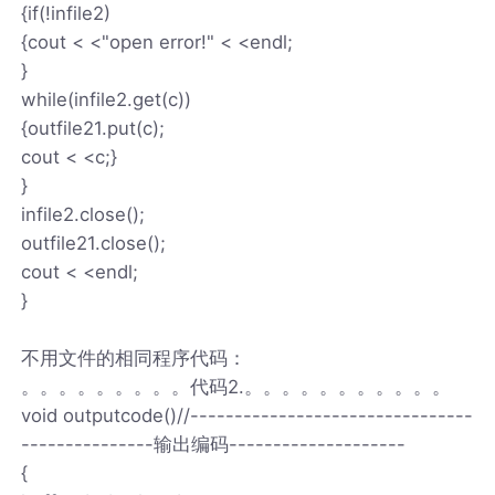
{if(!infile2)
{cout < <"open error!" < <endl;
}
while(infile2.get(c))
{outfile21.put(c);
cout < <c;}
}
infile2.close();
outfile21.close();
cout < <endl;
}
不用文件的相同程序代码：
。。。。。。。。。代码2.。。。。。。。。。。。
void outputcode()//--------------------------------
---------------输出编码--------------------
{