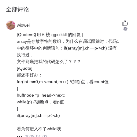
全部评论
wiowei
赞
[Quote=引用 6 楼 ggxxkkll 的回复:]
array是存放字符的数组，为什么在调试跟踪时：代码1
中的循环中的判断语句：if(array[m].ch==p->ch) 没有
执行过，
文件到底把我的代码怎么了？？？
[/Quote]
那还不好办：
for(int m=0;m <count;m++) //加断点，看count值
{
huffnode *p=head->next;
while(p) //加断点，看p值
{
if(array[m].ch==p->ch)
看为何进入不了while呗
2009-01-02