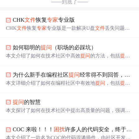
——到底了——
CHK
文件
恢复
专家
专业版
CHK
文件
恢复
专家
专业版是一款解决U盘
文件
丢失问题的
实用工具。当U盘
文件
无法访问，只显示FOUND
文件
夹
时，它能高效恢复其中的CHK
文件
，提升因非法拔出或碎
如何聪明的
提问
（职场的必踩坑）
片化导致
文件
丢失的恢复成功率，操作简单，恢复效果出
色。使用前需备份数据。
本文介绍了如何在技术社区中高效
提问
的方法，包括
提问
前的准备工作、如何描述问题、
提问
时的注意事项等，旨
在帮助读者提高问题解决效率。
为什么新手在编程社区
提问
经常得不到回答，甚至还会被嘲讽？
本文详细介绍了如何在编程社区中有效地
提问
，包括
提问
前的准备，如搜索和自我检查，以及如何构造清晰、具体
的问题。强调了避免常见错误，如X-Y问题和笼统的
提问
提问
的智慧
，并提供了
提问
的实例。此外，还提醒读者尊重回答者的
努力，正确采纳答案，并提倡通过
提问
和回答来提升自己
本文探讨了如何在技术社区中提出高质量的问题，强调了
的技能。
提问
前的自我努力、清晰描述问题的重要性，以及
提问
时
的礼貌和尊重。文章引用了《提》一文的观点，详细解释
COC 来啦！！！
困扰
许多人的代码安全，终于找到解决办法了！
了黑客文化和开源社区中
提问
的最佳实践。
本文介绍了一款名为COC的代码混淆插件，由社区开发者