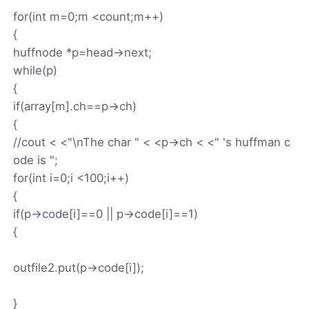
for(int m=0;m <count;m++)
{
huffnode *p=head->next;
while(p)
{
if(array[m].ch==p->ch)
{
//cout < <"\nThe char " < <p->ch < <" 's huffman c
ode is ";
for(int i=0;i <100;i++)
{
if(p->code[i]==0 || p->code[i]==1)
{
outfile2.put(p->code[i]);
}