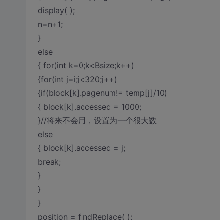
display( );
n=n+1;
}
else
{ for(int k=0;k<Bsize;k++)
{for(int j=i;j<320;j++)
{if(block[k].pagenum!= temp[j]/10)
{ block[k].accessed = 1000;
}//将来不会用，设置为一个很大数
else
{ block[k].accessed = j;
break;
}
}
}
position = findReplace( );