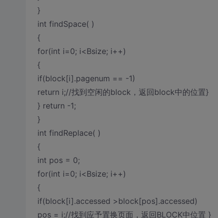
}
int findSpace( )
{
for(int i=0; i<Bsize; i++)
{
if(block[i].pagenum == -1)
return i;//找到空闲的block，返回block中的位置}
} return -1;
}
int findReplace( )
{
int pos = 0;
for(int i=0; i<Bsize; i++)
{
if(block[i].accessed >block[pos].accessed)
pos = i;//找到应予置换页面，返回BLOCK中位置 }