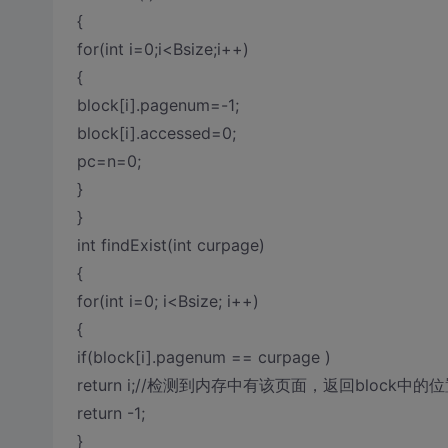
{
for(int i=0;i<Bsize;i++)
{
block[i].pagenum=-1;
block[i].accessed=0;
pc=n=0;
}
}
int findExist(int curpage)
{
for(int i=0; i<Bsize; i++)
{
if(block[i].pagenum == curpage )
return i;//检测到内存中有该页面，返回block中的位
return -1;
}