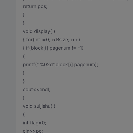
return pos;
}
}
void display( )
{ for(int i=0; i<Bsize; i++)
{ if(block[i].pagenum != -1)
{
printf(" %02d",block[i].pagenum);
}
}
cout<<endl;
}
void suijishu( )
{
int flag=0;
cin>>pc;