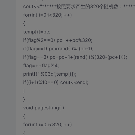
cout<<"******按照要求产生的320个随机数：*******
for(int i=0;i<320;i++)
{
temp[i]=pc;
if(flag%2==0) pc=++pc%320;
if(flag==1) pc=rand( )% (pc-1);
if(flag==3) pc=pc+1+(rand( )%(320-(pc+1)));
flag=++flag%4;
printf(" %03d",temp[i]);
if((i+1)%10==0) cout<<endl;
}
}
void pagestring( )
{
for(int i=0;i<320;i++)
{