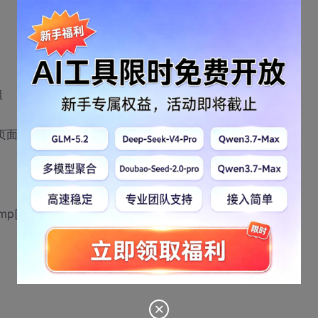
组
该页面
mp[320]