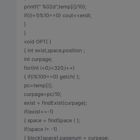
printf(" %02d",temp[i]/10);
if((i+1)%10==0) cout<<endl;
}
}
void OPT( )
{ int exist,space,position ;
int curpage;
for(int i=0;i<320;i++)
{ if(i%100==0) getch( );
pc=temp[i];
curpage=pc/10;
exist = findExist(curpage);
if(exist==-1)
{ space = findSpace ( );
if(space != -1)
{ block[space].pagenum = curpage;