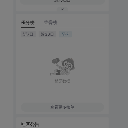
积分榜
荣誉榜
近7日
近30日
至今
暂无数据
查看更多榜单
社区公告